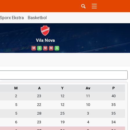
Sporx Ekstra
Basketbol
Vila Nova
M
G
M
M
G
Dış Saha
M
A
Y
Av
P
2
23
12
11
40
5
22
12
10
35
5
28
25
3
35
6
23
19
4
34