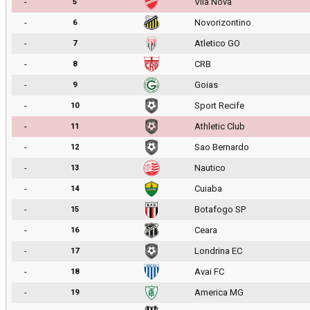
-
Vila Nova
5
-
Novorizontino
6
-
Atletico GO
7
-
CRB
8
-
Goias
9
-
Sport Recife
10
-
Athletic Club
11
-
Sao Bernardo
12
-
Nautico
13
-
Cuiaba
14
-
Botafogo SP
15
-
Ceara
16
-
Londrina EC
17
-
Avai FC
18
-
America MG
19