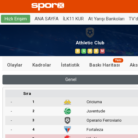
ANA SAYFA
İLK11 KUR
At Yarışı Bankoları
TV'
Hızlı Erişim
Athletic Club
B
G
B
B
M
Yeni
Olaylar
Kadrolar
İstatistik
Baskı Haritası
Aks
Genel
Sıra
-
Criciuma
1
-
Juventude
2
-
Operario Ferroviario
3
-
Fortaleza
4