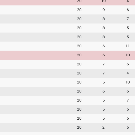
20
10
4
20
9
6
20
8
7
20
8
5
20
8
5
20
6
11
20
6
10
20
7
6
20
7
4
20
5
10
20
6
6
20
5
7
20
5
5
20
5
5
20
2
5