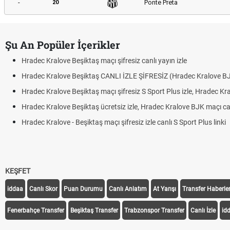
-
Ponte Preta
20
Şu An Popüler İçerikler
Hradec Kralove Beşiktaş maçı şifresiz canlı yayın izle
Hradec Kralove Beşiktaş CANLI İZLE ŞİFRESİZ (Hradec Kralove B
Hradec Kralove Beşiktaş maçı şifresiz S Sport Plus izle, Hradec Kr
Hradec Kralove Beşiktaş ücretsiz izle, Hradec Kralove BJK maçı canl
Hradec Kralove - Beşiktaş maçı şifresiz izle canlı S Sport Plus linki
KEŞFET
iddaa
Canlı Skor
Puan Durumu
Canlı Anlatım
At Yarışı
Transfer Haberler
Fenerbahçe Transfer
Beşiktaş Transfer
Trabzonspor Transfer
Canlı İzle
id