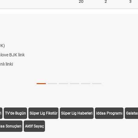
20
2
3
JK)
alove BJK link
ı linki
i
TV'de Bugün
Süper Lig Fikstür
Süper Lig Haberleri
iddaa Programı
Galata
daa Sonuçları
Aktif Sayaç