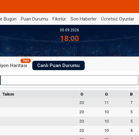
de Bugün
Puan Durumu
Fikstür
Son Haberler
Ücretsiz Oyunlar
05.09.2026
18:00
Yeni
iyon Haritası
Canlı Puan Durumu
İç Saha
Takım
O
G
B
20
11
7
20
10
5
20
10
5
20
10
4