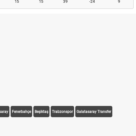
15
15
39
-24
9
saray
Fenerbahçe
Beşiktaş
Trabzonspor
Galatasaray Transfer