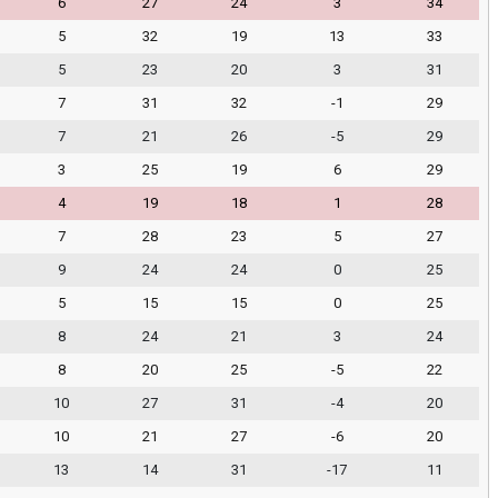
6
27
24
3
34
5
32
19
13
33
5
23
20
3
31
7
31
32
-1
29
7
21
26
-5
29
3
25
19
6
29
4
19
18
1
28
7
28
23
5
27
9
24
24
0
25
5
15
15
0
25
8
24
21
3
24
8
20
25
-5
22
10
27
31
-4
20
10
21
27
-6
20
13
14
31
-17
11