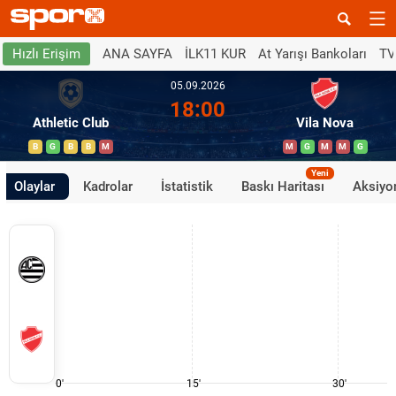
ANA SAYFA
İLK11 KUR
At Yarışı Bankoları
TV
Hızlı Erişim
05.09.2026
18:00
Athletic Club
Vila Nova
B
G
B
B
M
M
G
M
M
G
Yeni
Olaylar
Kadrolar
İstatistik
Baskı Haritası
Aksiyon
0'
15'
30'