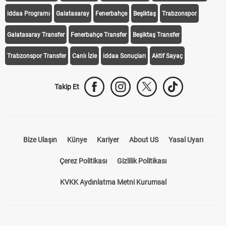
iddaa Programı
Galatasaray
Fenerbahçe
Beşiktaş
Trabzonspor
Galatasaray Transfer
Fenerbahçe Transfer
Beşiktaş Transfer
Trabzonspor Transfer
Canlı İzle
iddaa Sonuçları
Aktif Sayaç
Takip Et
Bize Ulaşın
Künye
Kariyer
About US
Yasal Uyarı
Çerez Politikası
Gizlilik Politikası
KVKK Aydınlatma Metni Kurumsal