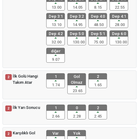
13.00
14.05
8.15
22.55
Dep 3:1
Dep 3:2
Dep 4:0
Dep 4:1
13.10
14.95
48.50
28.00
Dep 4:2
Dep 5:0
Dep 5:1
Dep 6:0
32.00
130.00
75.00
130.00
diğer
9.07
İlk Golü Hangi
1
Gol
2
2
Takım Atar
Olmaz
1.74
1.65
23.65
İlk Yarı Sonucu
1
0
2
2
2.66
2.28
2.45
Karşılıklı Gol
Var
Yok
2