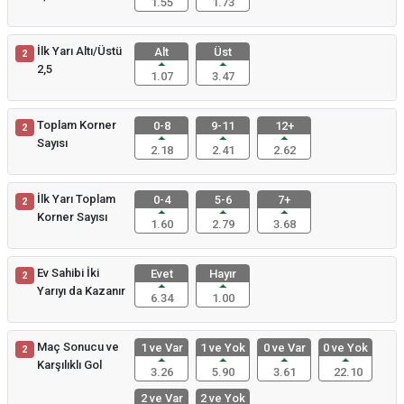
1.55
1.73
İlk Yarı Altı/Üstü
Alt
Üst
2
2,5
1.07
3.47
Toplam Korner
0-8
9-11
12+
2
Sayısı
2.18
2.41
2.62
İlk Yarı Toplam
0-4
5-6
7+
2
Korner Sayısı
1.60
2.79
3.68
Ev Sahibi İki
Evet
Hayır
2
Yarıyı da Kazanır
6.34
1.00
Maç Sonucu ve
1 ve Var
1 ve Yok
0 ve Var
0 ve Yok
2
Karşılıklı Gol
3.26
5.90
3.61
22.10
2 ve Var
2 ve Yok