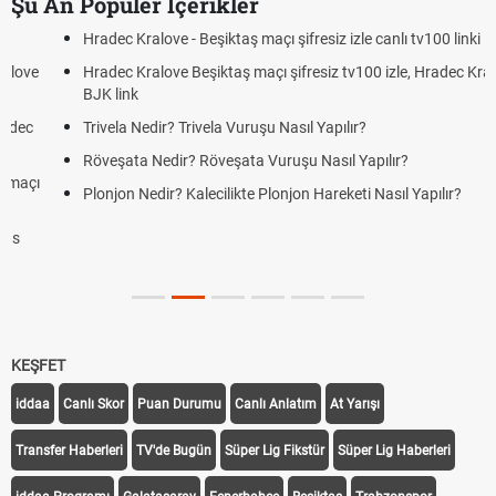
Şu An Popüler İçerikler
Hradec Kralove - Beşiktaş maçı şifresiz izle canlı tv100 linki
Hradec Kralove Beşiktaş maçı şifresiz tv100 izle, Hradec Kralove
BJK link
Trivela Nedir? Trivela Vuruşu Nasıl Yapılır?
Röveşata Nedir? Röveşata Vuruşu Nasıl Yapılır?
Plonjon Nedir? Kalecilikte Plonjon Hareketi Nasıl Yapılır?
KEŞFET
iddaa
Canlı Skor
Puan Durumu
Canlı Anlatım
At Yarışı
Transfer Haberleri
TV'de Bugün
Süper Lig Fikstür
Süper Lig Haberleri
iddaa Programı
Galatasaray
Fenerbahçe
Beşiktaş
Trabzonspor
Galatasaray Transfer
Fenerbahçe Transfer
Beşiktaş Transfer