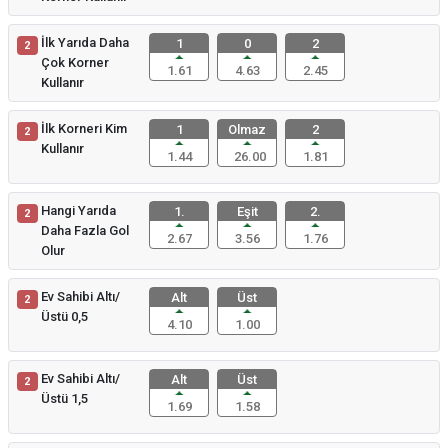
İlk Yarıda Daha
1
0
2
2
Çok Korner
1.61
4.63
2.45
Kullanır
İlk Korneri Kim
1
Olmaz
2
2
Kullanır
1.44
26.00
1.81
Hangi Yarıda
1.
Eşit
2.
2
Daha Fazla Gol
2.67
3.56
1.76
Olur
Ev Sahibi Altı/
Alt
Üst
2
Üstü 0,5
4.10
1.00
Ev Sahibi Altı/
Alt
Üst
2
Üstü 1,5
1.69
1.58