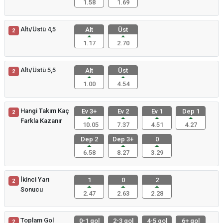
1.58
1.69
Altı/Üstü 4,5
Alt
Üst
2
1.17
2.70
Altı/Üstü 5,5
Alt
Üst
2
1.00
4.54
Hangi Takım Kaç
Ev 3+
Ev 2
Ev 1
Dep 1
2
Farkla Kazanır
10.05
7.37
4.51
4.27
Dep 2
Dep 3+
0
6.58
8.27
3.29
İkinci Yarı
1
0
2
2
Sonucu
2.47
2.63
2.28
Toplam Gol
0-1 gol
2-3 gol
4-5 gol
6+ gol
2