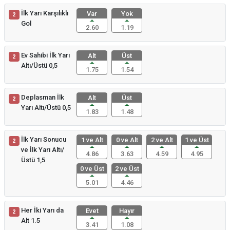
İlk Yarı Karşılıklı
Var
Yok
2
Gol
2.60
1.19
Ev Sahibi İlk Yarı
Alt
Üst
2
Altı/Üstü 0,5
1.75
1.54
Deplasman İlk
Alt
Üst
2
Yarı Altı/Üstü 0,5
1.83
1.48
İlk Yarı Sonucu
1 ve Alt
0 ve Alt
2 ve Alt
1 ve Üst
2
ve İlk Yarı Altı/
4.86
3.63
4.59
4.95
Üstü 1,5
0 ve Üst
2 ve Üst
5.01
4.46
Her İki Yarı da
Evet
Hayır
2
Alt 1.5
3.41
1.08