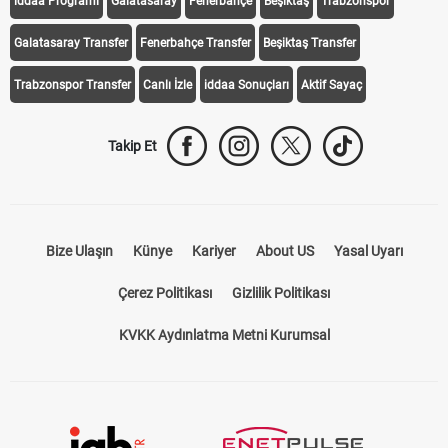
Trabzonspor Transfer
Canlı İzle
iddaa Sonuçları
Aktif Sayaç
Takip Et
Bize Ulaşın
Künye
Kariyer
About US
Yasal Uyarı
Çerez Politikası
Gizlilik Politikası
KVKK Aydınlatma Metni Kurumsal