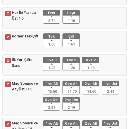
Her İki Yarı da
Evet
Hayır
2
Üst 1.5
2.74
1.16
Korner Tek/Çift
Tek
Çift
2
1.60
1.61
İlk Yarı Çifte
1 ve 0
1 ve 2
0 ve 2
2
Şans
1.23
1.26
1.18
Maç Sonucu ve
1 ve Alt
0 ve Alt
2 ve Alt
1 ve Üst
2
Altı/Üstü 1,5
15.50
21.70
14.60
2.44
0 ve Üst
2 ve Üst
3.57
2.19
Maç Sonucu ve
1 ve Alt
0 ve Alt
2 ve Alt
1 ve Üst
2
Altı/Üstü 2,5