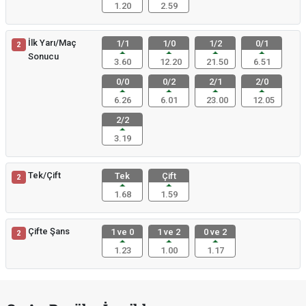
1.20
2.59
İlk Yarı/Maç
1/1
1/0
1/2
0/1
2
Sonucu
3.60
12.20
21.50
6.51
0/0
0/2
2/1
2/0
6.26
6.01
23.00
12.05
2/2
3.19
Tek/Çift
Tek
Çift
2
1.68
1.59
Çifte Şans
1 ve 0
1 ve 2
0 ve 2
2
1.23
1.00
1.17