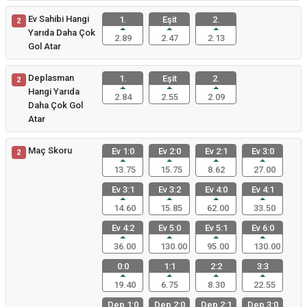
Ev Sahibi Hangi
1.
Eşit
2.
2
Yarıda Daha Çok
2.89
2.47
2.13
Gol Atar
Deplasman
1.
Eşit
2.
2
Hangi Yarıda
2.84
2.55
2.09
Daha Çok Gol
Atar
Maç Skoru
Ev 1:0
Ev 2:0
Ev 2:1
Ev 3:0
2
13.75
15.75
8.62
27.00
Ev 3:1
Ev 3:2
Ev 4:0
Ev 4:1
14.60
15.85
62.00
33.50
Ev 4:2
Ev 5:0
Ev 5:1
Ev 6:0
36.00
130.00
95.00
130.00
0:0
1:1
2:2
3:3
19.40
6.75
8.30
22.55
Dep 1:0
Dep 2:0
Dep 2:1
Dep 3:0