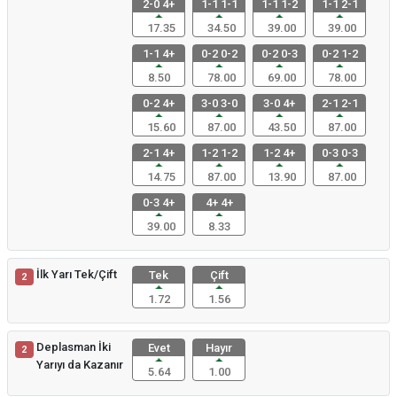
2-0 4+
1-1 1-1
1-1 1-2
1-1 2-1
17.35
34.50
39.00
39.00
1-1 4+
0-2 0-2
0-2 0-3
0-2 1-2
8.50
78.00
69.00
78.00
0-2 4+
3-0 3-0
3-0 4+
2-1 2-1
15.60
87.00
43.50
87.00
2-1 4+
1-2 1-2
1-2 4+
0-3 0-3
14.75
87.00
13.90
87.00
0-3 4+
4+ 4+
39.00
8.33
İlk Yarı Tek/Çift
Tek
Çift
2
1.72
1.56
Deplasman İki
Evet
Hayır
2
Yarıyı da Kazanır
5.64
1.00