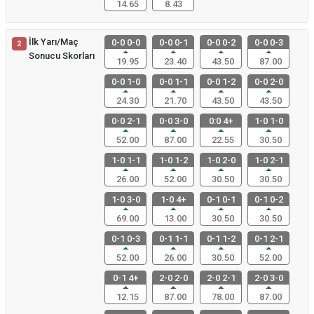
14.65
8.43
İlk Yarı/Maç
0-0 0-0
0-0 0-1
0-0 0-2
0-0 0-3
2
Sonucu Skorları
19.95
23.40
43.50
87.00
0-0 1-0
0-0 1-1
0-0 1-2
0-0 2-0
24.30
21.70
43.50
43.50
0-0 2-1
0-0 3-0
0:0 4+
1-0 1-0
52.00
87.00
22.55
30.50
1-0 1-1
1-0 1-2
1-0 2-0
1-0 2-1
26.00
52.00
30.50
30.50
1-0 3-0
1-0 4+
0-1 0-1
0-1 0-2
69.00
13.00
30.50
30.50
0-1 0-3
0-1 1-1
0-1 1-2
0-1 2-1
52.00
26.00
30.50
52.00
0-1 4+
2-0 2-0
2-0 2-1
2-0 3-0
12.15
87.00
78.00
87.00