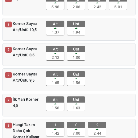
5.98
2.06
2.42
5.01
Korner Sayısı
Alt
Üst
2
Altı/Üstü 10,5
1.37
1.94
Korner Sayısı
Alt
Üst
2
Altı/Üstü 8,5
2.12
1.30
Korner Sayısı
Alt
Üst
2
Altı/Üstü 9,5
1.65
1.56
İlk Yarı Korner
Alt
Üst
2
4,5
1.58
1.63
Hangi Takım
1
0
2
2
Daha Çok
1.42
7.00
2.44
Korner Kullanır