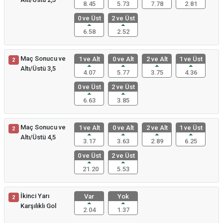
8.45
5.73
7.78
2.81
0 ve Üst
2 ve Üst
6.58
2.52
Maç Sonucu ve
1 ve Alt
0 ve Alt
2 ve Alt
1 ve Üst
2
Altı/Üstü 3,5
4.07
5.77
3.75
4.36
0 ve Üst
2 ve Üst
6.63
3.85
Maç Sonucu ve
1 ve Alt
0 ve Alt
2 ve Alt
1 ve Üst
2
Altı/Üstü 4,5
3.17
3.63
2.89
6.25
0 ve Üst
2 ve Üst
21.20
5.53
İkinci Yarı
Var
Yok
2
Karşılıklı Gol
2.04
1.37