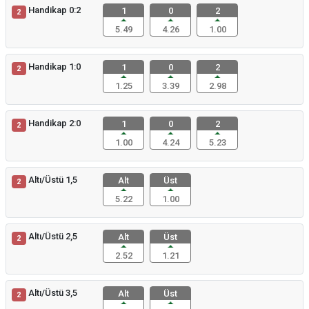
Handikap 0:2
1
0
2
2
5.49
4.26
1.00
Handikap 1:0
1
0
2
2
1.25
3.39
2.98
Handikap 2:0
1
0
2
2
1.00
4.24
5.23
Altı/Üstü 1,5
Alt
Üst
2
5.22
1.00
Altı/Üstü 2,5
Alt
Üst
2
2.52
1.21
Altı/Üstü 3,5
Alt
Üst
2