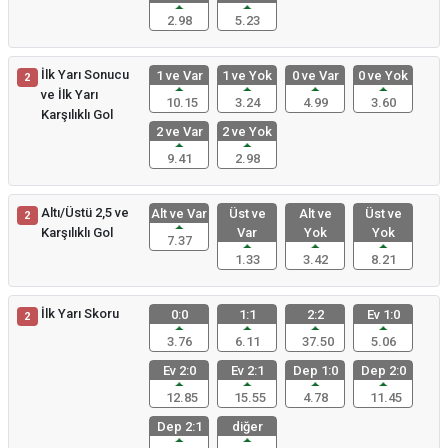
2.98
5.23
İlk Yarı Sonucu
1 ve Var
1 ve Yok
0 ve Var
0 ve Yok
2
ve İlk Yarı
10.15
3.24
4.99
3.60
Karşılıklı Gol
2 ve Var
2 ve Yok
9.41
2.98
Altı/Üstü 2,5 ve
Alt ve Var
Üst ve
Alt ve
Üst ve
2
Karşılıklı Gol
Var
Yok
Yok
7.37
1.33
3.42
8.21
İlk Yarı Skoru
0:0
1:1
2:2
Ev 1:0
2
3.76
6.11
37.50
5.06
Ev 2:0
Ev 2:1
Dep 1:0
Dep 2:0
12.85
15.55
4.78
11.45
Dep 2:1
diğer