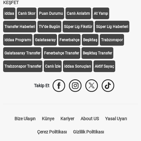
KEŞFET
iddaa
Canlı Skor
Puan Durumu
Canlı Anlatım
At Yarışı
Transfer Haberleri
TV'de Bugün
Süper Lig Fikstür
Süper Lig Haberleri
iddaa Programı
Galatasaray
Fenerbahçe
Beşiktaş
Trabzonspor
Galatasaray Transfer
Fenerbahçe Transfer
Beşiktaş Transfer
Trabzonspor Transfer
Canlı İzle
iddaa Sonuçları
Aktif Sayaç
Takip Et
Bize Ulaşın
Künye
Kariyer
About US
Yasal Uyarı
Çerez Politikası
Gizlilik Politikası