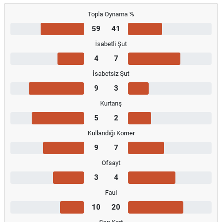
Topla Oynama %
59
41
İsabetli Şut
4
7
İsabetsiz Şut
9
3
Kurtarış
5
2
Kullandığı Korner
9
7
Ofsayt
3
4
Faul
10
20