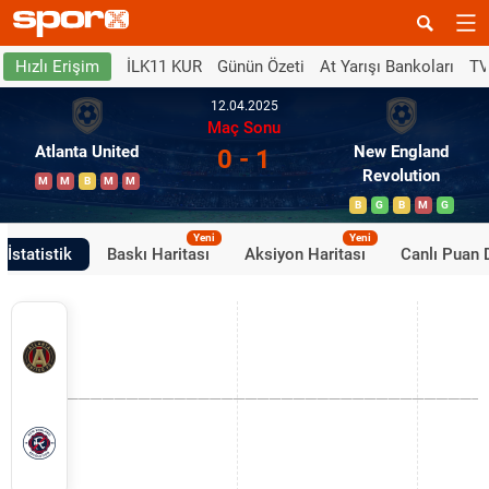
İLK11 KUR
Günün Özeti
At Yarışı Bankoları
TV
Hızlı Erişim
12.04.2025
Maç Sonu
Atlanta United
New England
0 - 1
Revolution
M
M
B
M
M
B
G
B
M
G
Yeni
Yeni
İstatistik
Baskı Haritası
Aksiyon Haritası
Canlı Puan