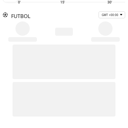
0'
15'
30'
FUTBOL
GMT +00:00