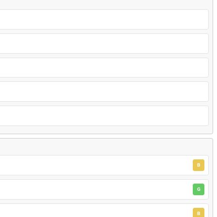
B
G
B