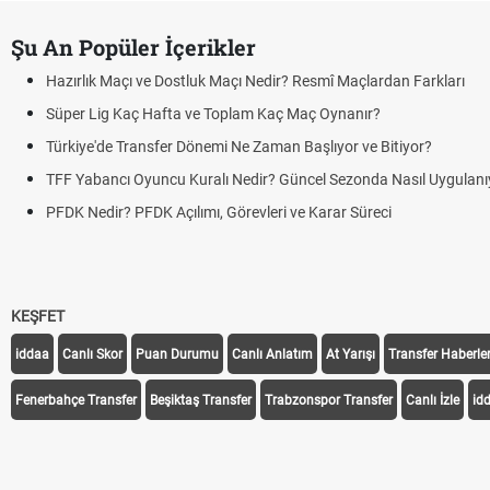
Şu An Popüler İçerikler
lık Maçı ve Dostluk Maçı Nedir? Resmî Maçlardan Farkları
r Lig Kaç Hafta ve Toplam Kaç Maç Oynanır?
ye'de Transfer Dönemi Ne Zaman Başlıyor ve Bitiyor?
Yabancı Oyuncu Kuralı Nedir? Güncel Sezonda Nasıl Uygulanıyor?
Nedir? PFDK Açılımı, Görevleri ve Karar Süreci
KEŞFET
iddaa
Canlı Skor
Puan Durumu
Canlı Anlatım
At Yarışı
Transfer Haberler
Fenerbahçe Transfer
Beşiktaş Transfer
Trabzonspor Transfer
Canlı İzle
id