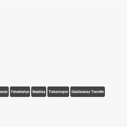
Puan Du
Skor Ne
Futbol N
Deplasm
DGS Son
saray
Fenerbahçe
Beşiktaş
Trabzonspor
Galatasaray Transfer