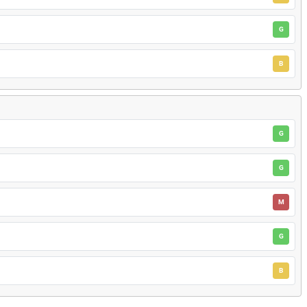
G
B
G
G
M
G
B