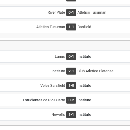
River Plate
0-1
Atletico Tucuman
Atletico Tucuman
1-1
Banfield
Lanus
0-1
Instituto
Instituto
2-1
Club Atletico Platense
Velez Sarsfield
1-0
Instituto
Estudiantes de Rio Cuarto
0-2
Instituto
Newell's
1-1
Instituto