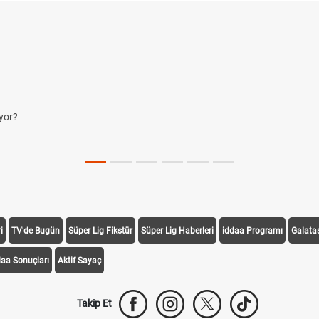
i
TV'de Bugün
Süper Lig Fikstür
Süper Lig Haberleri
iddaa Programı
Galata
daa Sonuçları
Aktif Sayaç
Takip Et