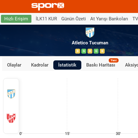
İLK11 KUR
Günün Özeti
At Yarışı Bankoları
TV
Hızlı Erişim
Atletico Tucuman
B
G
B
G
B
Yeni
Olaylar
Kadrolar
İstatistik
Baskı Haritası
Aksiyo
0'
15'
30'