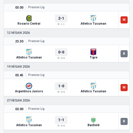
03.00
Premier Lig
2-1
Rosario Central
Atletico Tucuman
İY: 1-1
12 NISAN 2026
23.30
Premier Lig
0-0
Atletico Tucuman
Tigre
İY: 0-0
19 NISAN 2026
03.45
Premier Lig
1-0
Argentinos Juniors
Atletico Tucuman
İY: 0-0
27 NISAN 2026
02.00
Premier Lig
1-1
Atletico Tucuman
Banfield
İY: 0-0