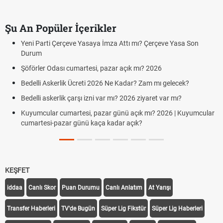
Şu An Popüler İçerikler
mı? Çerçeve Yasa Son
Hafta Sonları Yıllık İzinden Sayılır mı? Yı
Cumartesi ve Pazar Detayı
 mı? 2026
Aras Kargo Cumartesi-pazar açık mı? 20
Cumartesi çalışma saatleri!
? Zam mı gelecek?
Hazırlık Maçı ve Dostluk Maçı Nedir? Res
 ziyaret var mı?
Süper Lig Kaç Hafta ve Toplam Kaç Maç
ık mı? 2026 | Kuyumcular
k?
Türkiye'de Transfer Dönemi Ne Zaman Başl
KEŞFET
iddaa
Canlı Skor
Puan Durumu
Canlı Anlatım
At Yarışı
Transfer Haberleri
TV'de Bugün
Süper Lig Fikstür
Süper Lig Haberleri