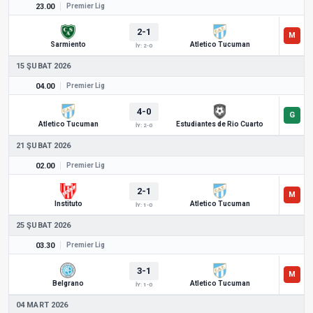
23.00
Premier Lig
2-1
Sarmiento
Atletico Tucuman
İY: 2-0
15 ŞUBAT 2026
04.00
Premier Lig
4-0
Atletico Tucuman
Estudiantes de Rio Cuarto
İY: 2-0
21 ŞUBAT 2026
02.00
Premier Lig
2-1
Instituto
Atletico Tucuman
İY: 1-0
25 ŞUBAT 2026
03.30
Premier Lig
3-1
Belgrano
Atletico Tucuman
İY: 1-0
04 MART 2026