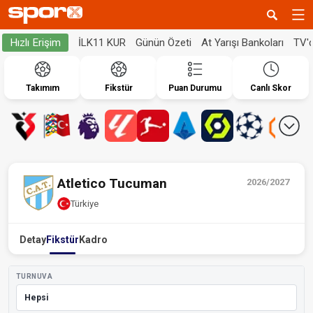
İLK11 KUR
Günün Özeti
At Yarışı Bankoları
TV'
Hızlı Erişim
Takımım
Fikstür
Puan Durumu
Canlı Skor
Atletico Tucuman
2026/2027
Türkiye
Detay
Fikstür
Kadro
TURNUVA