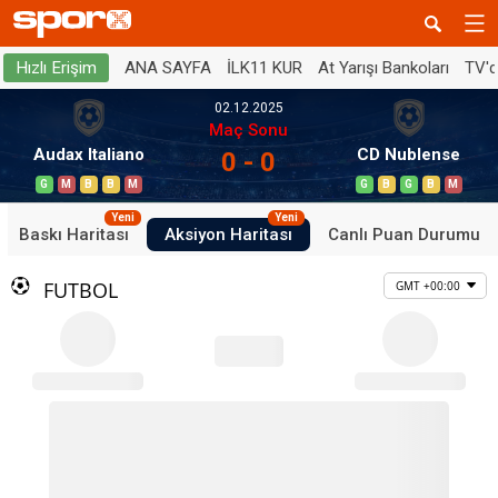
ANA SAYFA
İLK11 KUR
At Yarışı Bankoları
TV'
Hızlı Erişim
02.12.2025
Maç Sonu
Audax Italiano
CD Nublense
0 - 0
G
M
B
B
M
G
B
G
B
M
Yeni
Yeni
Baskı Haritası
Aksiyon Haritası
Canlı Puan Durumu
FUTBOL
GMT +00:00