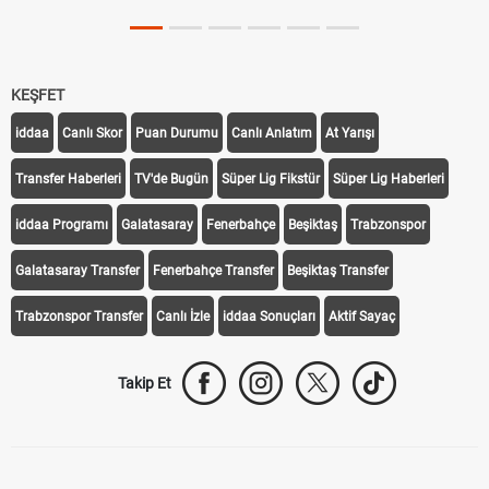
KEŞFET
iddaa
Canlı Skor
Puan Durumu
Canlı Anlatım
At Yarışı
Transfer Haberleri
TV'de Bugün
Süper Lig Fikstür
Süper Lig Haberleri
iddaa Programı
Galatasaray
Fenerbahçe
Beşiktaş
Trabzonspor
Galatasaray Transfer
Fenerbahçe Transfer
Beşiktaş Transfer
Trabzonspor Transfer
Canlı İzle
iddaa Sonuçları
Aktif Sayaç
Takip Et