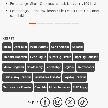
Fenerbahçe - Sturm Graz maçı şifresiz izle canlı tv100 linki
Fenerbahçe Sturm Graz ücretsiz izle, Fener Sturm Graz maçı
canlı linki
KEŞFET
iddaa
Canlı Skor
Puan Durumu
Canlı Anlatım
At Yarışı
Transfer Haberleri
TV'de Bugün
Süper Lig Fikstür
Süper Lig Haberleri
iddaa Programı
Galatasaray
Fenerbahçe
Beşiktaş
Trabzonspor
Galatasaray Transfer
Fenerbahçe Transfer
Beşiktaş Transfer
Trabzonspor Transfer
Canlı İzle
iddaa Sonuçları
Aktif Sayaç