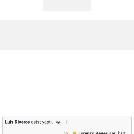
Luis Riveros
asist yaptı.
1'
Lorenzo Reyes
sarı kart
18'