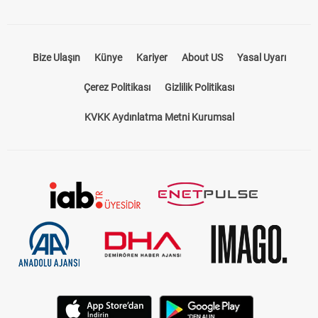
Takip Et
Bize Ulaşın
Künye
Kariyer
About US
Yasal Uyarı
Çerez Politikası
Gizlilik Politikası
KVKK Aydınlatma Metni Kurumsal