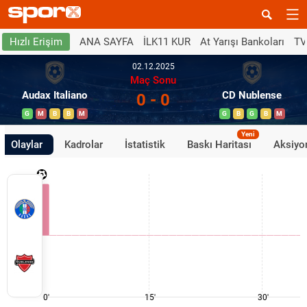
ANA SAYFA
İLK11 KUR
At Yarışı Bankoları
TV
Hızlı Erişim
02.12.2025
Maç Sonu
Audax Italiano
CD Nublense
0 - 0
G
M
B
B
M
G
B
G
B
M
Yeni
Olaylar
Kadrolar
İstatistik
Baskı Haritası
Aksiyon
0'
15'
30'