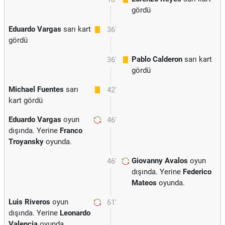
gördü
Eduardo Vargas
sarı kart
36'
gördü
Pablo Calderon
sarı kart
36'
gördü
Michael Fuentes
sarı
42'
kart gördü
Eduardo Vargas
oyun
46'
dışında. Yerine
Franco
Troyansky
oyunda.
Giovanny Avalos
oyun
46'
dışında. Yerine
Federico
Mateos
oyunda.
Luis Riveros
oyun
61'
dışında. Yerine
Leonardo
Valencia
oyunda.