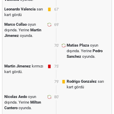
Leonardo Valencia
sarı
67'
kart gördü
Marco Collao
oyun
69'
dışında. Yerine
Martin
Jimenez
oyunda.
Matias Plaza
oyun
70'
dışında. Yerine
Pedro
Sanchez
oyunda.
Martin Jimenez
kırmızı
75'
kart gördü.
Rodrigo Gonzalez
sarı
79'
kart gördü
Nicolas Aedo
oyun
80'
dışında. Yerine
Milton
Cantero
oyunda.