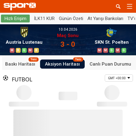
İLK11 KUR
Günün Özeti
At Yarışı Bankoları
TV'
Hızlı Erişim
10.04.2026
Maç Sonu
Austria Lustenau
SKN St. Poelten
3 - 0
M
B
G
M
B
M
M
G
M
G
Yeni
Yeni
Baskı Haritası
Aksiyon Haritası
Canlı Puan Durumu
FUTBOL
GMT +00:00