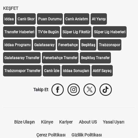
KEŞFET
iddaa
Canlı Skor
Puan Durumu
Canlı Anlatım
At Yarışı
Transfer Haberleri
TV'de Bugün
Süper Lig Fikstür
Süper Lig Haberleri
iddaa Programı
Galatasaray
Fenerbahçe
Beşiktaş
Trabzonspor
Galatasaray Transfer
Fenerbahçe Transfer
Beşiktaş Transfer
Trabzonspor Transfer
Canlı İzle
iddaa Sonuçları
Aktif Sayaç
Takip Et
Bize Ulaşın
Künye
Kariyer
About US
Yasal Uyarı
Çerez Politikası
Gizlilik Politikası