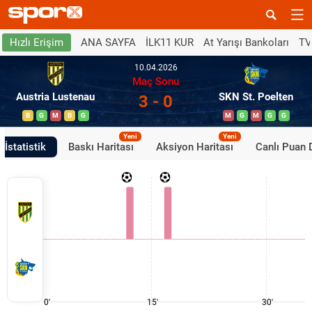
ANA SAYFA
İLK11 KUR
At Yarışı Bankoları
TV
Hızlı Erişim
10.04.2026
Maç Sonu
Austria Lustenau
SKN St. Poelten
3 - 0
B
G
M
B
G
M
G
M
G
G
Yeni
Yeni
İstatistik
Baskı Haritası
Aksiyon Haritası
Canlı Puan
0'
15'
30'