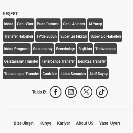
KEŞFET
iddaa
Canlı Skor
Puan Durumu
Canlı Anlatım
At Yarışı
Transfer Haberleri
TV'de Bugün
Süper Lig Fikstür
Süper Lig Haberleri
iddaa Programı
Galatasaray
Fenerbahçe
Beşiktaş
Trabzonspor
Galatasaray Transfer
Fenerbahçe Transfer
Beşiktaş Transfer
Trabzonspor Transfer
Canlı İzle
iddaa Sonuçları
Aktif Sayaç
Takip Et
Bize Ulaşın
Künye
Kariyer
About US
Yasal Uyarı