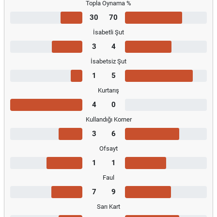
Topla Oynama %
30
70
İsabetli Şut
3
4
İsabetsiz Şut
1
5
Kurtarış
4
0
Kullandığı Korner
3
6
Ofsayt
1
1
Faul
7
9
Sarı Kart