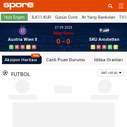
İLK11 KUR
Günün Özeti
At Yarışı Bankoları
TV'
Hızlı Erişim
27.09.2025
Maç Sonu
Austria Wien II
SKU Amstetten
0 - 0
G
M
M
B
M
B
M
M
G
B
Yeni
Aksiyon Haritası
Canlı Puan Durumu
İddaa Oranları
FUTBOL
GMT +00:00