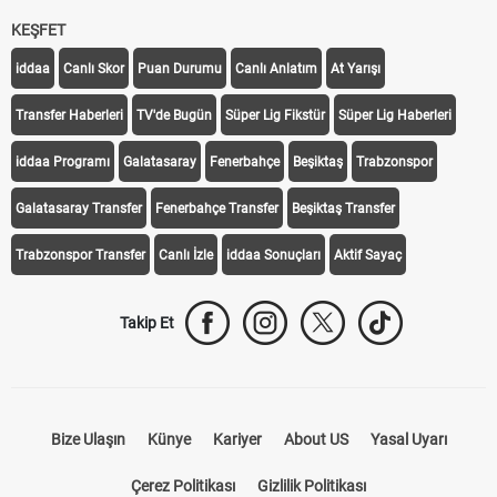
KEŞFET
iddaa
Canlı Skor
Puan Durumu
Canlı Anlatım
At Yarışı
Transfer Haberleri
TV'de Bugün
Süper Lig Fikstür
Süper Lig Haberleri
iddaa Programı
Galatasaray
Fenerbahçe
Beşiktaş
Trabzonspor
Galatasaray Transfer
Fenerbahçe Transfer
Beşiktaş Transfer
Trabzonspor Transfer
Canlı İzle
iddaa Sonuçları
Aktif Sayaç
Takip Et
Bize Ulaşın
Künye
Kariyer
About US
Yasal Uyarı
Çerez Politikası
Gizlilik Politikası