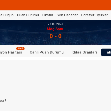
de Bugün
Puan Durumu
Fikstür
Son Haberler
Ücretsiz Oyunlar
27.09.2025
Maç Sonu
0 - 0
Yeni
iyon Haritası
Canlı Puan Durumu
İddaa Oranları
Tah
yor?