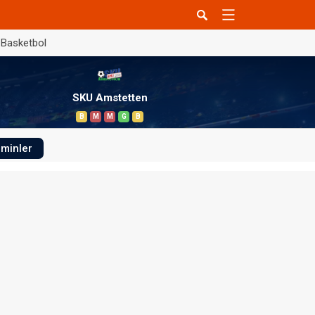
Basketbol
SKU Amstetten
B
M
M
G
B
minler