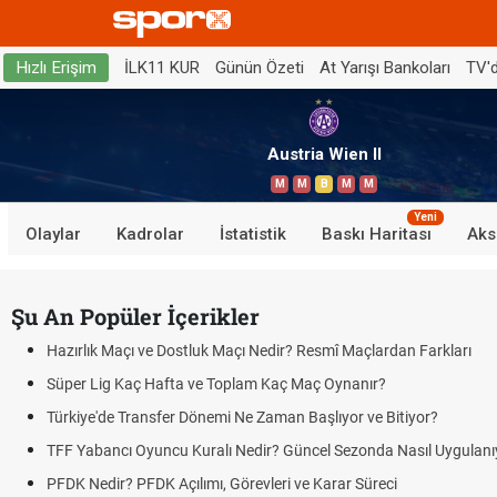
İLK11 KUR
Günün Özeti
At Yarışı Bankoları
TV'
Hızlı Erişim
Austria Wien II
M
M
B
M
M
Yeni
Olaylar
Kadrolar
İstatistik
Baskı Haritası
Aks
Şu An Popüler İçerikler
Hazırlık Maçı ve Dostluk Maçı Nedir? Resmî Maçlardan Farkları
Süper Lig Kaç Hafta ve Toplam Kaç Maç Oynanır?
Türkiye'de Transfer Dönemi Ne Zaman Başlıyor ve Bitiyor?
TFF Yabancı Oyuncu Kuralı Nedir? Güncel Sezonda Nasıl Uygulanı
PFDK Nedir? PFDK Açılımı, Görevleri ve Karar Süreci