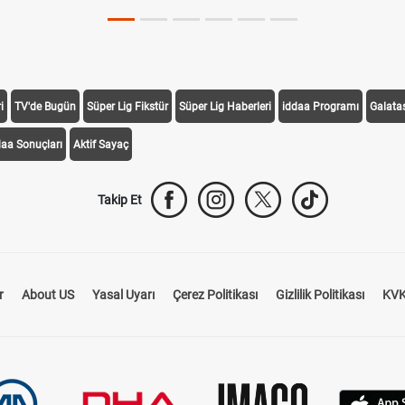
i
TV'de Bugün
Süper Lig Fikstür
Süper Lig Haberleri
iddaa Programı
Galata
daa Sonuçları
Aktif Sayaç
Takip Et
r
About US
Yasal Uyarı
Çerez Politikası
Gizlilik Politikası
KVK