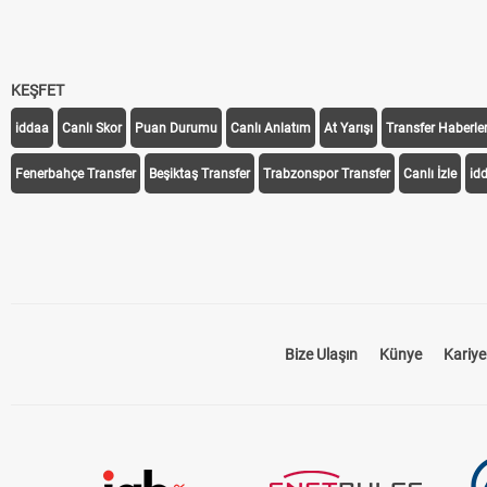
KEŞFET
iddaa
Canlı Skor
Puan Durumu
Canlı Anlatım
At Yarışı
Transfer Haberler
Fenerbahçe Transfer
Beşiktaş Transfer
Trabzonspor Transfer
Canlı İzle
id
Bize Ulaşın
Künye
Kariye