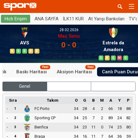
ANA SAYFA
İLK11 KUR
At Yarışı Bankoları
TV'
Hızlı Erişim
28.02.2026
Maç Sonu
AVS
Estrela da
0 - 0
Amadora
B
G
G
B
B
G
B
G
M
G
Yeni
Yeni
stik
Baskı Haritası
Aksiyon Haritası
Canlı Puan Dur
Genel
İç Saha
Dış Saha
Sıra
Takım
O
G
B
M
A
Y
P
-
FC Porto
34
28
4
2
66
18
88
1
-
Sporting CP
34
25
7
2
89
24
82
2
-
Benfica
34
23
11
0
74
25
80
3
-
Braga
34
16
11
7
64
36
59
4