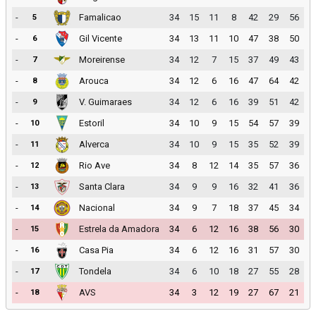
-
Famalicao
34
15
11
8
42
29
56
5
-
Gil Vicente
34
13
11
10
47
38
50
6
-
Moreirense
34
12
7
15
37
49
43
7
-
Arouca
34
12
6
16
47
64
42
8
-
V. Guimaraes
34
12
6
16
39
51
42
9
-
Estoril
34
10
9
15
54
57
39
10
-
Alverca
34
10
9
15
35
52
39
11
-
Rio Ave
34
8
12
14
35
57
36
12
-
Santa Clara
34
9
9
16
32
41
36
13
-
Nacional
34
9
7
18
37
45
34
14
-
Estrela da Amadora
34
6
12
16
38
56
30
15
-
Casa Pia
34
6
12
16
31
57
30
16
-
Tondela
34
6
10
18
27
55
28
17
-
AVS
34
3
12
19
27
67
21
18