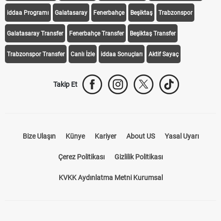
iddaa Programı
Galatasaray
Fenerbahçe
Beşiktaş
Trabzonspor
Galatasaray Transfer
Fenerbahçe Transfer
Beşiktaş Transfer
Trabzonspor Transfer
Canlı İzle
iddaa Sonuçları
Aktif Sayaç
Takip Et
Bize Ulaşın
Künye
Kariyer
About US
Yasal Uyarı
Çerez Politikası
Gizlilik Politikası
KVKK Aydınlatma Metni Kurumsal