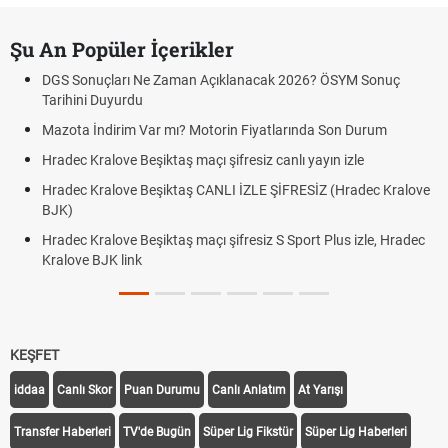
Şu An Popüler İçerikler
DGS Sonuçları Ne Zaman Açıklanacak 2026? ÖSYM Sonuç
Tarihini Duyurdu
Mazota İndirim Var mı? Motorin Fiyatlarında Son Durum
Hradec Kralove Beşiktaş maçı şifresiz canlı yayın izle
Hradec Kralove Beşiktaş CANLI İZLE ŞİFRESİZ (Hradec Kralove
BJK)
Hradec Kralove Beşiktaş maçı şifresiz S Sport Plus izle, Hradec
Kralove BJK link
KEŞFET
iddaa
Canlı Skor
Puan Durumu
Canlı Anlatım
At Yarışı
Transfer Haberleri
TV'de Bugün
Süper Lig Fikstür
Süper Lig Haberleri