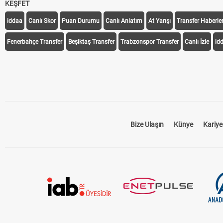
KEŞFET
iddaa
Canlı Skor
Puan Durumu
Canlı Anlatım
At Yarışı
Transfer Haberler
Fenerbahçe Transfer
Beşiktaş Transfer
Trabzonspor Transfer
Canlı İzle
id
Bize Ulaşın
Künye
Kariye