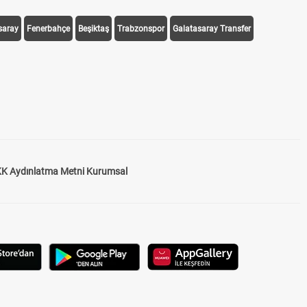
saray
Fenerbahçe
Beşiktaş
Trabzonspor
Galatasaray Transfer
K Aydınlatma Metni Kurumsal