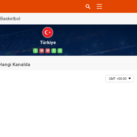
Basketbol
Türkiye
G
M
M
G
G
Hangi Kanalda
GMT +00:00