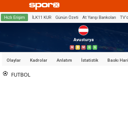
İLK11 KUR
Günün Özeti
At Yarışı Bankoları
TV'
Hızlı Erişim
Avusturya
M
B
M
G
G
Olaylar
Kadrolar
Anlatım
İstatistik
Baskı Hari
FUTBOL