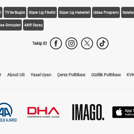
i
TV'de Bugün
Süper Lig Fikstür
Süper Lig Haberleri
iddaa Programı
Galata
daa Sonuçları
Aktif Sayaç
Takip Et
r
About US
Yasal Uyarı
Çerez Politikası
Gizlilik Politikası
KVK