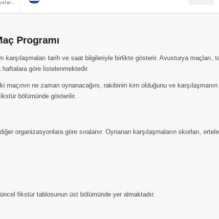
UEFA Uluslar Ligi
Maç Programı
rşılaşmaları tarih ve saat bilgileriyle birlikte gösterir. Avusturya maçları, 
haftalara göre listelenmektedir.
i maçının ne zaman oynanacağını, rakibinin kim olduğunu ve karşılaşmanın saa
kstür bölümünde gösterilir.
diğer organizasyonlara göre sıralanır. Oynanan karşılaşmaların skorları, erte
 güncel fikstür tablosunun üst bölümünde yer almaktadır.