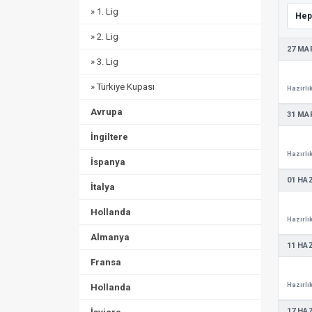
» 1. Lig
» 2. Lig
27 MA
» 3. Lig
» Türkiye Kupası
Avrupa
31 MA
İngiltere
İspanya
01 HA
İtalya
Hollanda
Almanya
11 HA
Fransa
Hollanda
17 HA