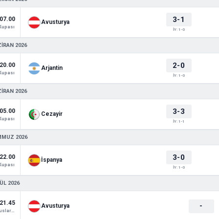
3-1
07.00
Avusturya
Kupası
İY: 1-0
ZIRAN 2026
2-0
20.00
Arjantin
Kupası
İY: 1-0
ZIRAN 2026
3-3
05.00
Cezayir
Kupası
İY: 1-1
MMUZ 2026
3-0
22.00
İspanya
Kupası
İY: 1-0
ÜL 2026
21.45
-
Avusturya
UEFA Uluslar Ligi