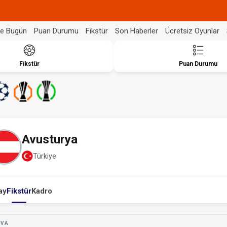
de Bugün
Puan Durumu
Fikstür
Son Haberler
Ücretsiz Oyunlar
Fikstür
Puan Durumu
Avusturya
Türkiye
ay
Fikstür
Kadro
UVA