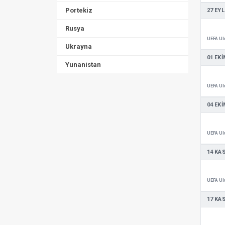
Portekiz
27 EYL
Rusya
Ukrayna
01 EKI
Yunanistan
04 EKI
14 KA
17 KA