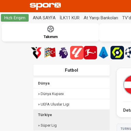
ANA SAYFA
İLK11 KUR
At Yarışı Bankoları
TV'
Hızlı Erişim
Takımım
Futbol
Dünya
» Dünya Kupası
» UEFA Uluslar Ligi
Det
Türkiye
» Süper Lig
TURN