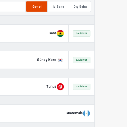
Genel
İç Saha
Dış Saha
Gana
GALIBIYET
Güney Kore
GALIBIYET
Tunus
GALIBIYET
Guatemala