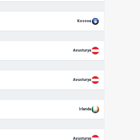
Kosova
Avusturya
Avusturya
İrlanda
Avusturya