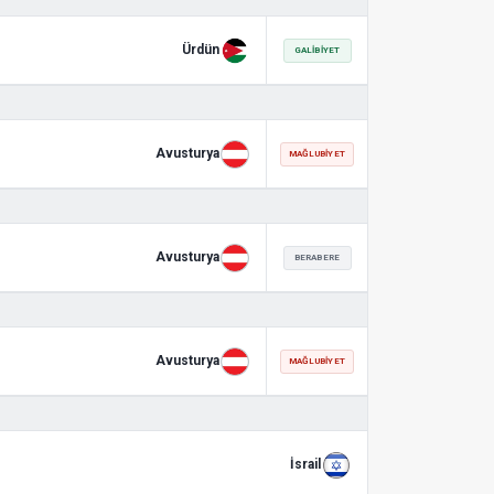
Ürdün
GALIBIYET
Avusturya
MAĞLUBIYET
Avusturya
BERABERE
Avusturya
MAĞLUBIYET
İsrail