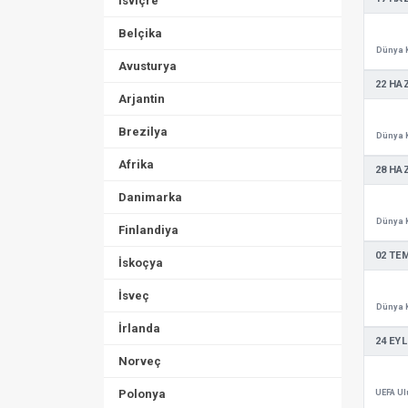
İsviçre
Belçika
Dünya 
Avusturya
22 HA
Arjantin
Brezilya
Dünya 
Afrika
28 HA
Danimarka
Dünya 
Finlandiya
02 TE
İskoçya
İsveç
Dünya 
İrlanda
24 EYL
Norveç
Polonya