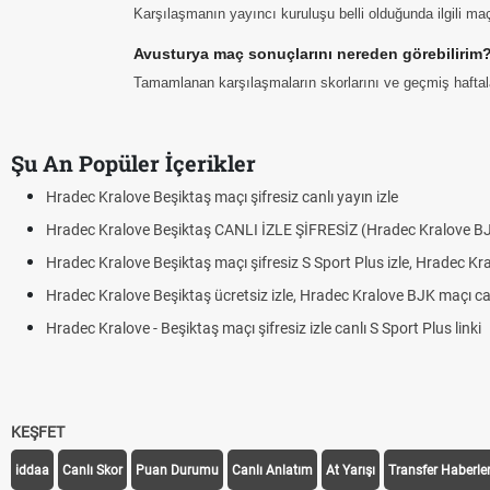
Karşılaşmanın yayıncı kuruluşu belli olduğunda ilgili maç 
Avusturya maç sonuçlarını nereden görebilirim
Tamamlanan karşılaşmaların skorlarını ve geçmiş haftalar
Şu An Popüler İçerikler
 şifresiz canlı yayın izle
ANLI İZLE ŞİFRESİZ (Hradec Kralove BJK)
 şifresiz S Sport Plus izle, Hradec Kralove BJK link
tsiz izle, Hradec Kralove BJK maçı canlı linki
ı şifresiz izle canlı S Sport Plus linki
KEŞFET
iddaa
Canlı Skor
Puan Durumu
Canlı Anlatım
At Yarışı
Transfer Haberler