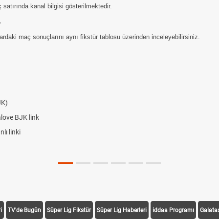
satırında kanal bilgisi gösterilmektedir.
?
daki maç sonuçlarını aynı fikstür tablosu üzerinden inceleyebilirsiniz.
i
TV'de Bugün
Süper Lig Fikstür
Süper Lig Haberleri
iddaa Programı
Galata