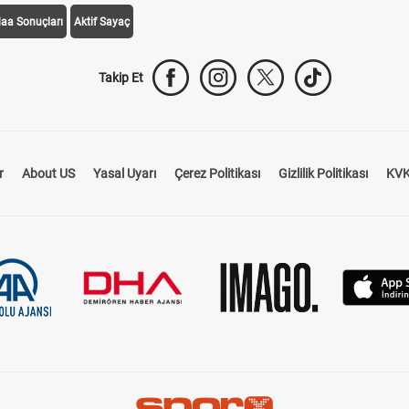
daa Sonuçları
Aktif Sayaç
Takip Et
r
About US
Yasal Uyarı
Çerez Politikası
Gizlilik Politikası
KVK