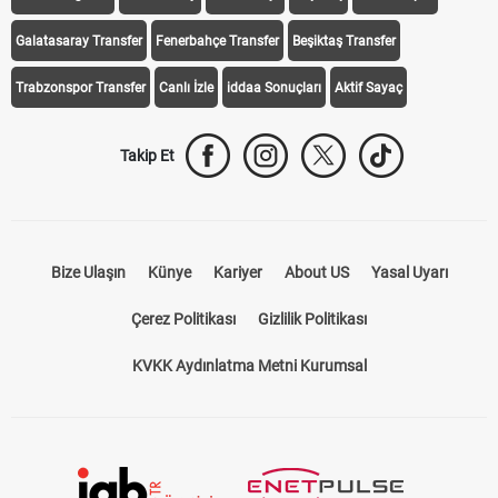
Galatasaray Transfer
Fenerbahçe Transfer
Beşiktaş Transfer
Trabzonspor Transfer
Canlı İzle
iddaa Sonuçları
Aktif Sayaç
Takip Et
Bize Ulaşın
Künye
Kariyer
About US
Yasal Uyarı
Çerez Politikası
Gizlilik Politikası
KVKK Aydınlatma Metni Kurumsal