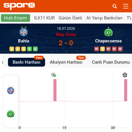
İLK11 KUR
Günün Özeti
At Yarışı Bankoları
TV
Hızlı Erişim
18.07.2026
Maç Sonu
Bahia
Chapecoense
2 - 0
B
B
B
G
G
M
B
M
M
M
Yeni
Yeni
ik
Baskı Haritası
Aksiyon Haritası
Canlı Puan Durumu
0'
15'
30'