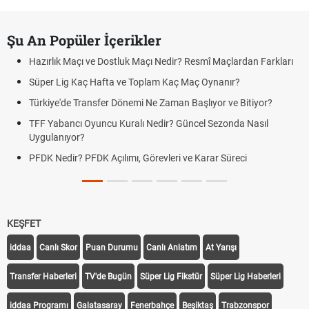
Şu An Popüler İçerikler
Hazırlık Maçı ve Dostluk Maçı Nedir? Resmî Maçlardan Farkları
Süper Lig Kaç Hafta ve Toplam Kaç Maç Oynanır?
Türkiye'de Transfer Dönemi Ne Zaman Başlıyor ve Bitiyor?
TFF Yabancı Oyuncu Kuralı Nedir? Güncel Sezonda Nasıl
Uygulanıyor?
PFDK Nedir? PFDK Açılımı, Görevleri ve Karar Süreci
KEŞFET
iddaa
Canlı Skor
Puan Durumu
Canlı Anlatım
At Yarışı
Transfer Haberleri
TV'de Bugün
Süper Lig Fikstür
Süper Lig Haberleri
iddaa Programı
Galatasaray
Fenerbahçe
Beşiktaş
Trabzonspor