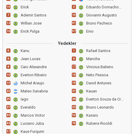
Erick
Eduardo Domachowski
14
3
Ademir Santos
Giovanni Augusto
7
10
Willian Jose
Bruno Pacheco
12
91
Erick Pulga
Enio
16
97
Yedekler
Kanu
Rafael Santos
4
1
Jean Lucas
Mancha
6
6
Caio Alexandre
Vinicius Balieiro
8
17
Everton Ribeiro
Neto Pessoa
10
18
Michel Araujo
David Antunes
15
19
Mateo Sanabria
Kauan
23
21
Iago
Everton Souza da Cruz
25
26
Everaldo
Bruno Leonardo
27
33
Marcos Victor
Kassio
44
50
Luciano Juba
Rubens Ricoldi
46
70
Kaue Furquim
57