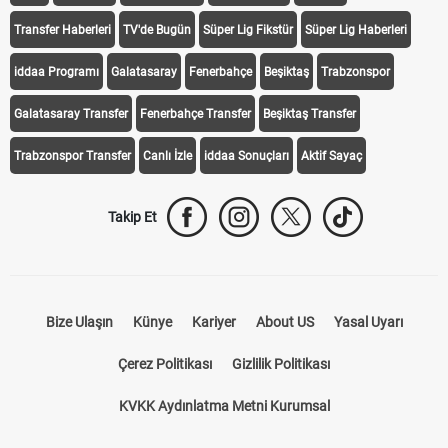
Transfer Haberleri
TV'de Bugün
Süper Lig Fikstür
Süper Lig Haberleri
iddaa Programı
Galatasaray
Fenerbahçe
Beşiktaş
Trabzonspor
Galatasaray Transfer
Fenerbahçe Transfer
Beşiktaş Transfer
Trabzonspor Transfer
Canlı İzle
iddaa Sonuçları
Aktif Sayaç
Takip Et
Bize Ulaşın
Künye
Kariyer
About US
Yasal Uyarı
Çerez Politikası
Gizlilik Politikası
KVKK Aydınlatma Metni Kurumsal