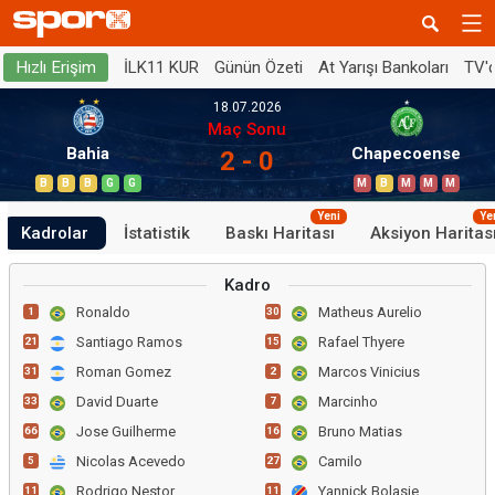
İLK11 KUR
Günün Özeti
At Yarışı Bankoları
TV'
Hızlı Erişim
18.07.2026
Maç Sonu
Bahia
Chapecoense
2 - 0
B
B
B
G
G
M
B
M
M
M
Yeni
Ye
Kadrolar
İstatistik
Baskı Haritası
Aksiyon Haritas
Kadro
Ronaldo
Matheus Aurelio
1
30
Santiago Ramos
Rafael Thyere
21
15
Roman Gomez
Marcos Vinicius
31
2
David Duarte
Marcinho
33
7
Jose Guilherme
Bruno Matias
66
16
Nicolas Acevedo
Camilo
5
27
Rodrigo Nestor
Yannick Bolasie
11
11