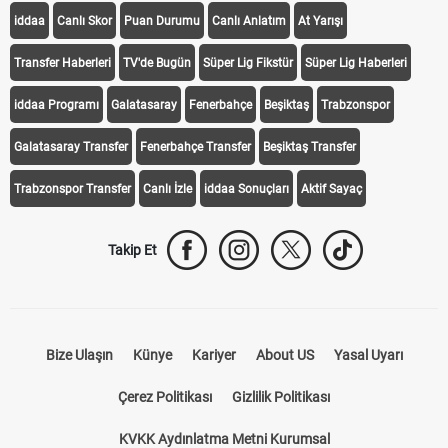
iddaa
Canlı Skor
Puan Durumu
Canlı Anlatım
At Yarışı
Transfer Haberleri
TV'de Bugün
Süper Lig Fikstür
Süper Lig Haberleri
iddaa Programı
Galatasaray
Fenerbahçe
Beşiktaş
Trabzonspor
Galatasaray Transfer
Fenerbahçe Transfer
Beşiktaş Transfer
Trabzonspor Transfer
Canlı İzle
iddaa Sonuçları
Aktif Sayaç
Takip Et
Bize Ulaşın
Künye
Kariyer
About US
Yasal Uyarı
Çerez Politikası
Gizlilik Politikası
KVKK Aydınlatma Metni Kurumsal