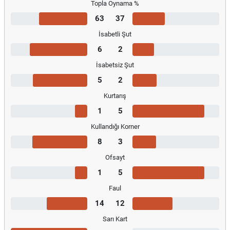
Topla Oynama %
63
37
İsabetli Şut
6
2
İsabetsiz Şut
5
2
Kurtarış
1
5
Kullandığı Korner
8
3
Ofsayt
1
5
Faul
14
12
Sarı Kart