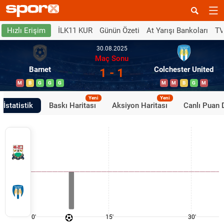
İLK11 KUR
Günün Özeti
At Yarışı Bankoları
TV
Hızlı Erişim
30.08.2025
Maç Sonu
Barnet
Colchester United
1 - 1
M
B
G
G
G
M
M
B
G
M
Yeni
Yeni
İstatistik
Baskı Haritası
Aksiyon Haritası
Canlı Puan
0'
15'
30'