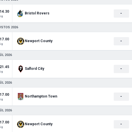
14.30
-
Bristol Rovers
Lig
USTOS 2026
17.00
-
Newport County
Lig
ÜL 2026
21.45
-
Salford City
Lig
ÜL 2026
17.00
-
Northampton Town
Lig
ÜL 2026
17.00
-
Newport County
Lig