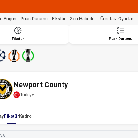
de Bugün
Puan Durumu
Fikstür
Son Haberler
Ücretsiz Oyunlar
Fikstür
Puan Durumu
Newport County
Türkiye
ay
Fikstür
Kadro
UVA