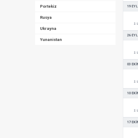
Portekiz
19 EYL
Rusya
2. 
Ukrayna
26 EYL
Yunanistan
2. 
03 EKI
2. 
10 EKI
2. 
17 EKI