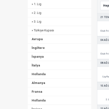
» 1. Lig
» 2. Lig
21 TE
» 3. Lig
» Türkiye Kupası
Avrupa
04 AĞ
İngiltere
İspanya
08 AĞ
İtalya
Hollanda
Lig K
Almanya
15 AĞ
Fransa
2. 
Hollanda
22 AĞ