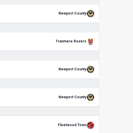
Newport County
Tranmere Rovers
Newport County
Newport County
Fleetwood Town