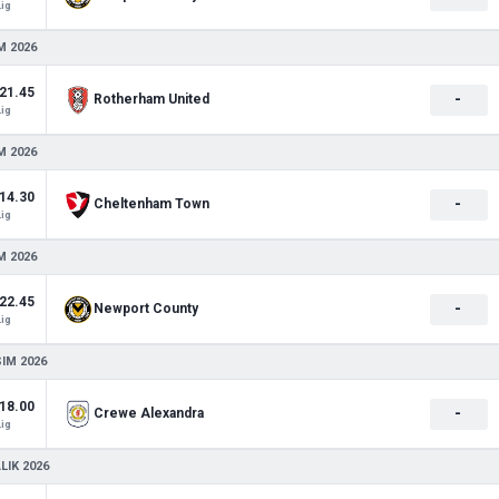
Lig
M 2026
21.45
-
Rotherham United
Lig
M 2026
14.30
-
Cheltenham Town
Lig
M 2026
22.45
-
Newport County
Lig
SIM 2026
18.00
-
Crewe Alexandra
Lig
LIK 2026