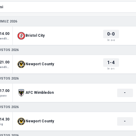
MMUZ 2026
0-0
14.00
Bristol City
Club Friendlies 1
İY: 0-0
USTOS 2026
1-4
21.00
Newport County
Club Friendlies 1
İY: 0-1
USTOS 2026
17.00
-
AFC Wimbledon
upası
USTOS 2026
14.30
-
Newport County
Lig
USTOS 2026