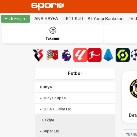
ANA SAYFA
İLK11 KUR
At Yarışı Bankoları
TV'
Hızlı Erişim
Takımım
Futbol
Dünya
» Dünya Kupası
» UEFA Uluslar Ligi
Det
Türkiye
» Süper Lig
TURN