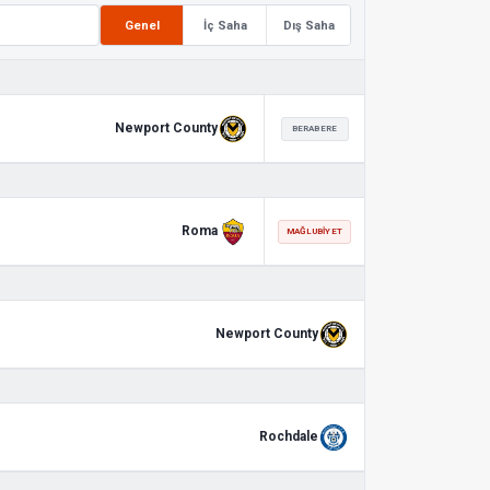
Genel
İç Saha
Dış Saha
Newport County
BERABERE
Roma
MAĞLUBIYET
Newport County
Rochdale