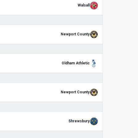
Walsall
Newport County
Oldham Athletic
Newport County
Shrewsbury