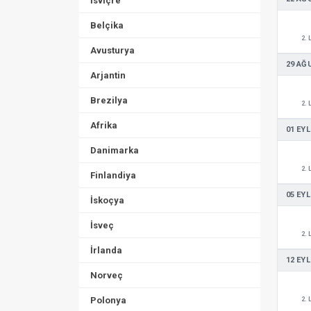
İsviçre
Belçika
2. 
Avusturya
29 AĞ
Arjantin
Brezilya
2. 
Afrika
01 EYL
Danimarka
2. 
Finlandiya
05 EYL
İskoçya
İsveç
2. 
İrlanda
12 EYL
Norveç
Polonya
2. 