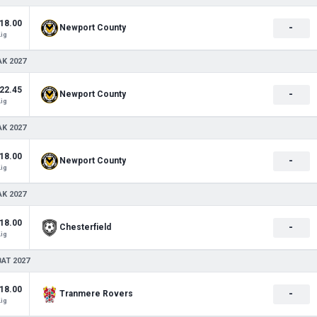
18.00
-
Newport County
Lig
AK 2027
22.45
-
Newport County
Lig
AK 2027
18.00
-
Newport County
Lig
AK 2027
18.00
-
Chesterfield
Lig
BAT 2027
18.00
-
Tranmere Rovers
Lig