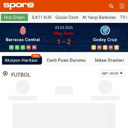
İLK11 KUR
Günün Özeti
At Yarışı Bankoları
TV'
Hızlı Erişim
03.03.2025
Maç Sonu
Barracas Central
Godoy Cruz
1 - 2
G
G
G
M
M
B
M
B
M
B
Yeni
Aksiyon Haritası
Canlı Puan Durumu
İddaa Oranları
FUTBOL
GMT +00:00