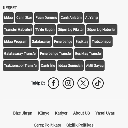
KEŞFET
iddaa
Canlı Skor
Puan Durumu
Canlı Anlatım
At Yarışı
Transfer Haberleri
TV'de Bugün
Süper Lig Fikstür
Süper Lig Haberleri
iddaa Programı
Galatasaray
Fenerbahçe
Beşiktaş
Trabzonspor
Galatasaray Transfer
Fenerbahçe Transfer
Beşiktaş Transfer
Trabzonspor Transfer
Canlı İzle
iddaa Sonuçları
Aktif Sayaç
Takip Et
Bize Ulaşın
Künye
Kariyer
About US
Yasal Uyarı
Çerez Politikası
Gizlilik Politikası