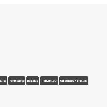
saray
Fenerbahçe
Beşiktaş
Trabzonspor
Galatasaray Transfer