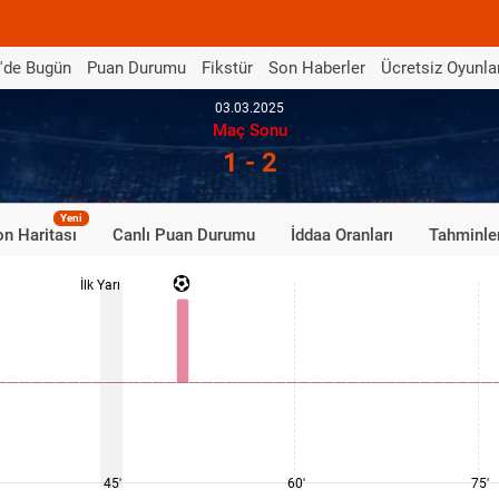
'de Bugün
Puan Durumu
Fikstür
Son Haberler
Ücretsiz Oyunla
03.03.2025
Maç Sonu
1 - 2
Yeni
n Haritası
Canlı Puan Durumu
İddaa Oranları
Tahminle
İlk Yarı
45'
60'
75'