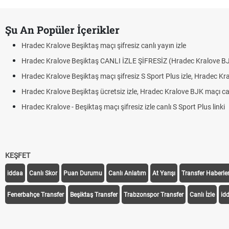
Şu An Popüler İçerikler
Hradec Kralove Beşiktaş maçı şifresiz canlı yayın izle
Hradec Kralove Beşiktaş CANLI İZLE ŞİFRESİZ (Hradec Kralove B
Hradec Kralove Beşiktaş maçı şifresiz S Sport Plus izle, Hradec Kr
Hradec Kralove Beşiktaş ücretsiz izle, Hradec Kralove BJK maçı canl
Hradec Kralove - Beşiktaş maçı şifresiz izle canlı S Sport Plus linki
KEŞFET
iddaa
Canlı Skor
Puan Durumu
Canlı Anlatım
At Yarışı
Transfer Haberler
Fenerbahçe Transfer
Beşiktaş Transfer
Trabzonspor Transfer
Canlı İzle
id