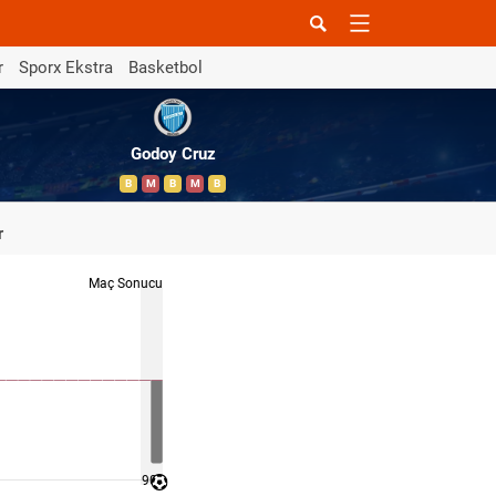
r
Sporx Ekstra
Basketbol
Godoy Cruz
B
M
B
M
B
r
Maç Sonucu
90 '