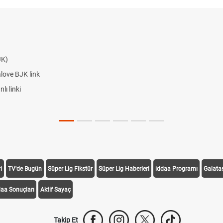
JK)
alove BJK link
ı linki
i
TV'de Bugün
Süper Lig Fikstür
Süper Lig Haberleri
iddaa Programı
Galata
daa Sonuçları
Aktif Sayaç
Takip Et