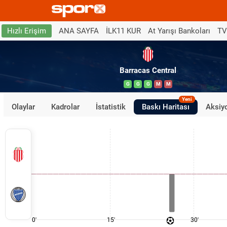
ANA SAYFA
İLK11 KUR
At Yarışı Bankoları
TV
Hızlı Erişim
Barracas Central
G
G
G
M
M
Yeni
Olaylar
Kadrolar
İstatistik
Baskı Haritası
Aksiyo
0'
15'
30'