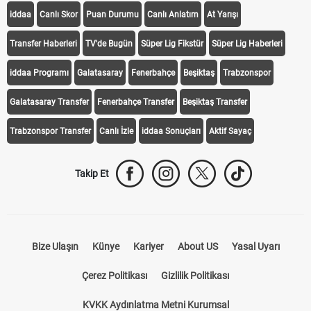
iddaa
Canlı Skor
Puan Durumu
Canlı Anlatım
At Yarışı
Transfer Haberleri
TV'de Bugün
Süper Lig Fikstür
Süper Lig Haberleri
iddaa Programı
Galatasaray
Fenerbahçe
Beşiktaş
Trabzonspor
Galatasaray Transfer
Fenerbahçe Transfer
Beşiktaş Transfer
Trabzonspor Transfer
Canlı İzle
iddaa Sonuçları
Aktif Sayaç
Takip Et
Bize Ulaşın
Künye
Kariyer
About US
Yasal Uyarı
Çerez Politikası
Gizlilik Politikası
KVKK Aydınlatma Metni Kurumsal