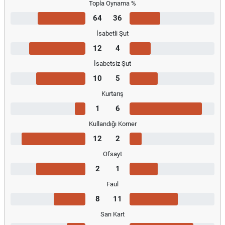
Topla Oynama %
64
36
İsabetli Şut
12
4
İsabetsiz Şut
10
5
Kurtarış
1
6
Kullandığı Korner
12
2
Ofsayt
2
1
Faul
8
11
Sarı Kart