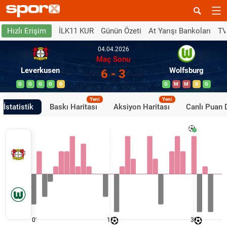
İLK11 KUR
Günün Özeti
At Yarışı Bankoları
TV
Hızlı Erişim
04.04.2026
Maç Sonu
Leverkusen
Wolfsburg
6 - 3
G
G
G
G
B
G
M
M
B
G
Yeni
Yeni
İstatistik
Baskı Haritası
Aksiyon Haritası
Canlı Puan
0'
15'
30'