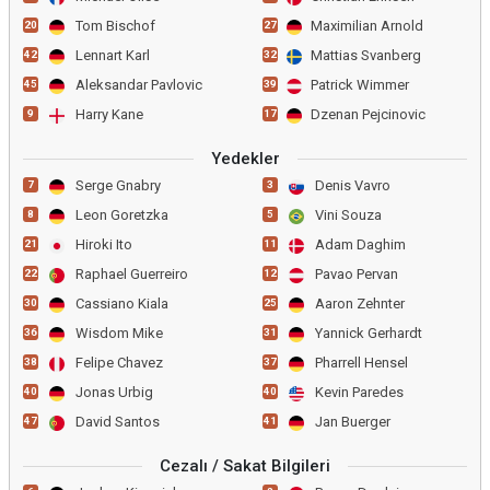
Tom Bischof
Maximilian Arnold
20
27
Lennart Karl
Mattias Svanberg
42
32
Aleksandar Pavlovic
Patrick Wimmer
45
39
Harry Kane
Dzenan Pejcinovic
9
17
Yedekler
Serge Gnabry
Denis Vavro
7
3
Leon Goretzka
Vini Souza
8
5
Hiroki Ito
Adam Daghim
21
11
Raphael Guerreiro
Pavao Pervan
22
12
Cassiano Kiala
Aaron Zehnter
30
25
Wisdom Mike
Yannick Gerhardt
36
31
Felipe Chavez
Pharrell Hensel
38
37
Jonas Urbig
Kevin Paredes
40
40
David Santos
Jan Buerger
47
41
Cezalı / Sakat Bilgileri