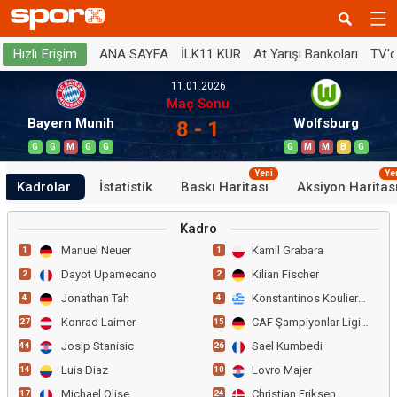
ANA SAYFA
İLK11 KUR
At Yarışı Bankoları
TV'
Hızlı Erişim
11.01.2026
Maç Sonu
Bayern Munih
Wolfsburg
8 - 1
G
G
M
G
G
G
M
M
B
G
Yeni
Ye
Kadrolar
İstatistik
Baskı Haritası
Aksiyon Haritas
Kadro
Manuel Neuer
Kamil Grabara
1
1
Dayot Upamecano
Kilian Fischer
2
2
Jonathan Tah
Konstantinos Koulierakis
4
4
Konrad Laimer
CAF Şampiyonlar Ligi Grp
27
15
Josip Stanisic
Sael Kumbedi
44
26
Luis Diaz
Lovro Majer
14
10
Michael Olise
Christian Eriksen
17
24