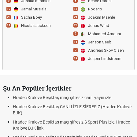
Joshua Kimmich
Bence Dardai
6
8
Jamal Musiala
Rogerio
10
13
Sacha Boey
Joakim Maehle
23
21
Nicolas Jackson
Jonas Wind
11
23
Mohamed Amoura
9
Jenson Seelt
14
Andreas Skov Olsen
7
Jesper Lindstroem
19
Şu An Popüler İçerikler
Hradec Kralove Beşiktaş maçı şifresiz canlı yayın izle
Hradec Kralove Beşiktaş CANLI İZLE ŞİFRESİZ (Hradec Kralove
BJK)
Hradec Kralove Beşiktaş maçı şifresiz S Sport Plus izle, Hradec
Kralove BJK link