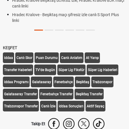
Hradec Kralove Beşiktaş ücretsiz izle, Hradec Kralove BJK maçı
canlı linki
Hradec Kralove - Beşiktaş maçı şifresiz izle canlı S Sport Plus
linki
KEŞFET
iddaa
Canlı Skor
Puan Durumu
Canlı Anlatım
At Yarışı
Transfer Haberleri
TV'de Bugün
Süper Lig Fikstür
Süper Lig Haberleri
iddaa Programı
Galatasaray
Fenerbahçe
Beşiktaş
Trabzonspor
Galatasaray Transfer
Fenerbahçe Transfer
Beşiktaş Transfer
Trabzonspor Transfer
Canlı İzle
iddaa Sonuçları
Aktif Sayaç
Takip Et