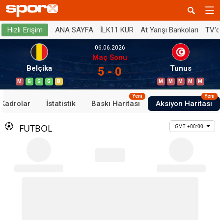
ANA SAYFA
İLK11 KUR
At Yarışı Bankoları
TV'
Hızlı Erişim
06.06.2026
Maç Sonu
Belçika
Tunus
5 - 0
M
G
G
G
B
M
M
M
M
M
Yeni
Yeni
Kadrolar
İstatistik
Baskı Haritası
Aksiyon Haritası
FUTBOL
GMT +00:00