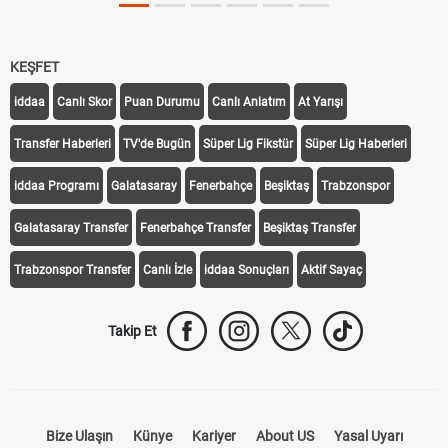
KEŞFET
iddaa
Canlı Skor
Puan Durumu
Canlı Anlatım
At Yarışı
Transfer Haberleri
TV'de Bugün
Süper Lig Fikstür
Süper Lig Haberleri
iddaa Programı
Galatasaray
Fenerbahçe
Beşiktaş
Trabzonspor
Galatasaray Transfer
Fenerbahçe Transfer
Beşiktaş Transfer
Trabzonspor Transfer
Canlı İzle
iddaa Sonuçları
Aktif Sayaç
Takip Et
Bize Ulaşın
Künye
Kariyer
About US
Yasal Uyarı