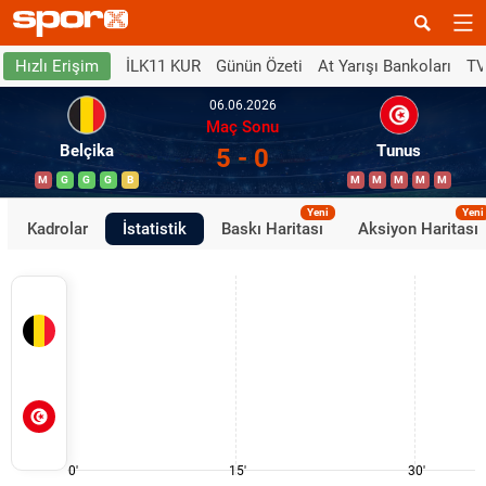
İLK11 KUR
Günün Özeti
At Yarışı Bankoları
TV
Hızlı Erişim
06.06.2026
Maç Sonu
Belçika
Tunus
5 - 0
M
G
G
G
B
M
M
M
M
M
Yeni
Yeni
Kadrolar
İstatistik
Baskı Haritası
Aksiyon Haritası
0'
15'
30'