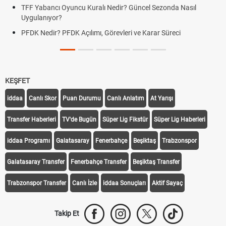
TFF Yabancı Oyuncu Kuralı Nedir? Güncel Sezonda Nasıl
Uygulanıyor?
PFDK Nedir? PFDK Açılımı, Görevleri ve Karar Süreci
KEŞFET
iddaa
Canlı Skor
Puan Durumu
Canlı Anlatım
At Yarışı
Transfer Haberleri
TV'de Bugün
Süper Lig Fikstür
Süper Lig Haberleri
iddaa Programı
Galatasaray
Fenerbahçe
Beşiktaş
Trabzonspor
Galatasaray Transfer
Fenerbahçe Transfer
Beşiktaş Transfer
Trabzonspor Transfer
Canlı İzle
iddaa Sonuçları
Aktif Sayaç
Takip Et