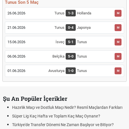
Tunus Son 5 Maç
26.06.2026
Tunus
1-3
Hollanda
M
21.06.2026
Tunus
0-4
Japonya
M
15.06.2026
İsveç
5-1
Tunus
M
06.06.2026
Belçika
5-0
Tunus
M
01.06.2026
Avusturya
1-0
Tunus
M
Şu An Popüler İçerikler
Hazırlık Maçı ve Dostluk Maçı Nedir? Resmî Maçlardan Farkları
Süper Lig Kaç Hafta ve Toplam Kaç Maç Oynanır?
Türkiye'de Transfer Dönemi Ne Zaman Başlıyor ve Bitiyor?