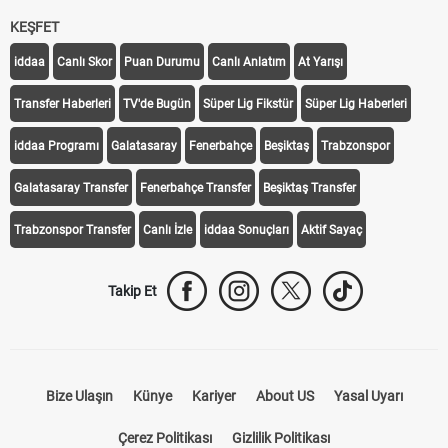
KEŞFET
iddaa
Canlı Skor
Puan Durumu
Canlı Anlatım
At Yarışı
Transfer Haberleri
TV'de Bugün
Süper Lig Fikstür
Süper Lig Haberleri
iddaa Programı
Galatasaray
Fenerbahçe
Beşiktaş
Trabzonspor
Galatasaray Transfer
Fenerbahçe Transfer
Beşiktaş Transfer
Trabzonspor Transfer
Canlı İzle
iddaa Sonuçları
Aktif Sayaç
Takip Et
Bize Ulaşın
Künye
Kariyer
About US
Yasal Uyarı
Çerez Politikası
Gizlilik Politikası