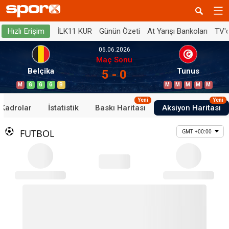
İLK11 KUR
Günün Özeti
At Yarışı Bankoları
TV'
Hızlı Erişim
06.06.2026
Maç Sonu
Belçika
Tunus
5 - 0
M
G
G
G
B
M
M
M
M
M
Yeni
Yeni
Kadrolar
İstatistik
Baskı Haritası
Aksiyon Haritası
FUTBOL
GMT +00:00