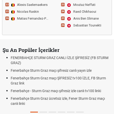
Alexis Saelemaekers
Moutaz Neffati
22
23
Nicolas Raskin
Raed Chikhaoui
23
24
Matias Fernandez-Pardo
Anis Ben Slimane
26
25
Sebastian Tounekti
26
Şu An Popüler İçerikler
FENERBAHÇE STURM GRAZ CANLI İZLE ŞİFRESİZ (FB STURM
GRAZ)
Fenerbahçe Sturm Graz maçı şifresiz canlı yayın izle
Fenerbahçe Sturm Graz maçı ŞİFRESİZ tv100 İZLE, FB Sturm
Graz link
Fenerbahçe - Sturm Graz maçı şifresiz izle canlı tv100 linki
Fenerbahçe Sturm Graz ücretsiz izle, Fener Sturm Graz maçı
canlı linki