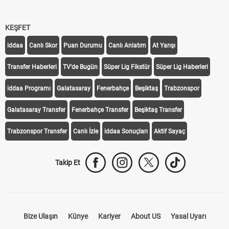
KEŞFET
iddaa
Canlı Skor
Puan Durumu
Canlı Anlatım
At Yarışı
Transfer Haberleri
TV'de Bugün
Süper Lig Fikstür
Süper Lig Haberleri
iddaa Programı
Galatasaray
Fenerbahçe
Beşiktaş
Trabzonspor
Galatasaray Transfer
Fenerbahçe Transfer
Beşiktaş Transfer
Trabzonspor Transfer
Canlı İzle
iddaa Sonuçları
Aktif Sayaç
Takip Et
Bize Ulaşın
Künye
Kariyer
About US
Yasal Uyarı