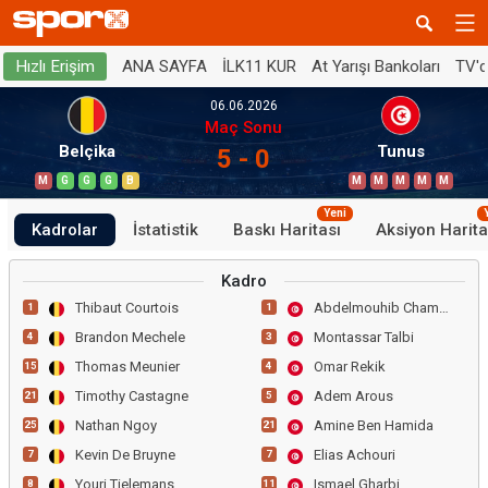
ANA SAYFA
İLK11 KUR
At Yarışı Bankoları
TV'
Hızlı Erişim
06.06.2026
Maç Sonu
Belçika
Tunus
5 - 0
M
G
G
G
B
M
M
M
M
M
Yeni
Kadrolar
İstatistik
Baskı Haritası
Aksiyon Harita
Kadro
Thibaut Courtois
Abdelmouhib Chamakh
1
1
Brandon Mechele
Montassar Talbi
4
3
Thomas Meunier
Omar Rekik
15
4
Timothy Castagne
Adem Arous
21
5
Nathan Ngoy
Amine Ben Hamida
25
21
Kevin De Bruyne
Elias Achouri
7
7
Youri Tielemans
Ismael Gharbi
8
11