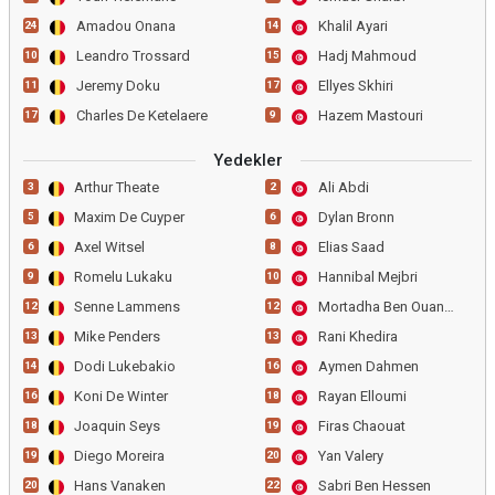
Amadou Onana
Khalil Ayari
24
14
Leandro Trossard
Hadj Mahmoud
10
15
Jeremy Doku
Ellyes Skhiri
11
17
Charles De Ketelaere
Hazem Mastouri
17
9
Yedekler
Arthur Theate
Ali Abdi
3
2
Maxim De Cuyper
Dylan Bronn
5
6
Axel Witsel
Elias Saad
6
8
Romelu Lukaku
Hannibal Mejbri
9
10
Senne Lammens
Mortadha Ben Ouanes
12
12
Mike Penders
Rani Khedira
13
13
Dodi Lukebakio
Aymen Dahmen
14
16
Koni De Winter
Rayan Elloumi
16
18
Joaquin Seys
Firas Chaouat
18
19
Diego Moreira
Yan Valery
19
20
Hans Vanaken
Sabri Ben Hessen
20
22