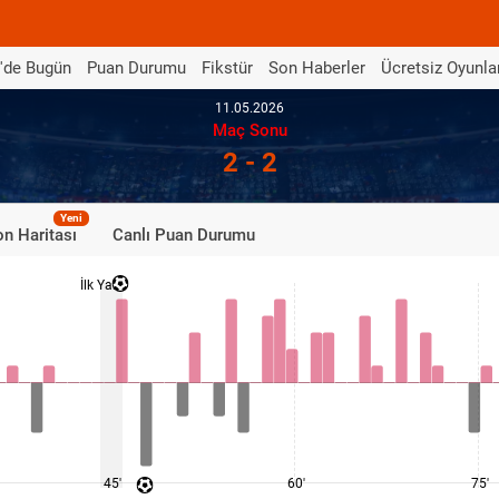
'de Bugün
Puan Durumu
Fikstür
Son Haberler
Ücretsiz Oyunla
11.05.2026
Maç Sonu
2 - 2
Yeni
n Haritası
Canlı Puan Durumu
İlk Yarı
45'
60'
75'