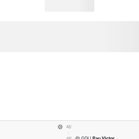
46'
GOL!
Pau Victor
48'