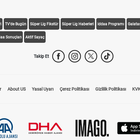
i
TV'de Bugün
Süper Lig Fikstür
Süper Lig Haberleri
iddaa Programı
Galata
daa Sonuçları
Aktif Sayaç
Takip Et
r
About US
Yasal Uyarı
Çerez Politikası
Gizlilik Politikası
KVK