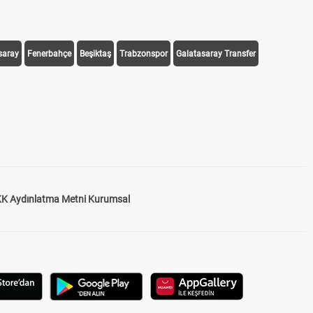
saray
Fenerbahçe
Beşiktaş
Trabzonspor
Galatasaray Transfer
K Aydınlatma Metni Kurumsal