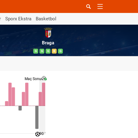
r
Sporx Ekstra
Basketbol
Braga
G
G
G
B
G
Maç Sonucu
90 '