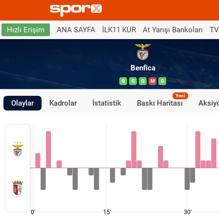
ANA SAYFA
İLK11 KUR
At Yarışı Bankoları
TV
Hızlı Erişim
Benfica
G
G
G
M
G
Yeni
Olaylar
Kadrolar
İstatistik
Baskı Haritası
Aksiyo
0'
15'
30'