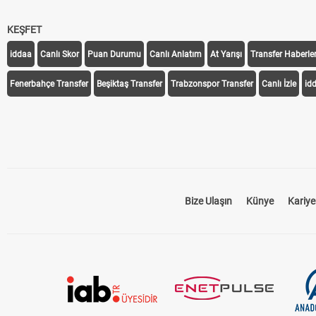
KEŞFET
iddaa
Canlı Skor
Puan Durumu
Canlı Anlatım
At Yarışı
Transfer Haberler
Fenerbahçe Transfer
Beşiktaş Transfer
Trabzonspor Transfer
Canlı İzle
id
Bize Ulaşın
Künye
Kariye