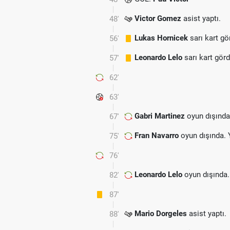
Victor Gomez
asist yaptı.
48'
Lukas Hornicek
sarı kart gö
56'
Leonardo Lelo
sarı kart gör
57'
62'
63'
Gabri Martinez
oyun dışında
67'
Fran Navarro
oyun dışında. 
75'
76'
Leonardo Lelo
oyun dışında.
82'
87'
Mario Dorgeles
asist yaptı.
88'