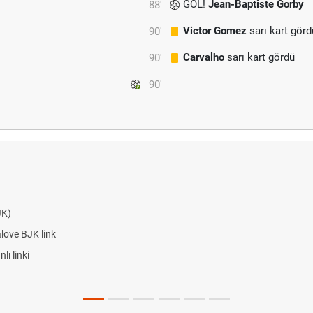
GOL!
Jean-Baptiste Gorby
88'
Victor Gomez
sarı kart görd
90'
Carvalho
sarı kart gördü
90'
90'
JK)
alove BJK link
ı linki