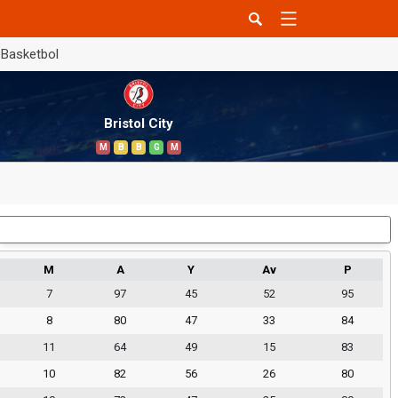
Basketbol
Bristol City
M
B
B
G
M
Dış Saha
M
A
Y
Av
P
7
97
45
52
95
8
80
47
33
84
11
64
49
15
83
10
82
56
26
80