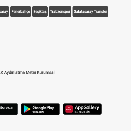
saray
Fenerbahçe
Beşiktaş
Trabzonspor
Galatasaray Transfer
K Aydınlatma Metni Kurumsal