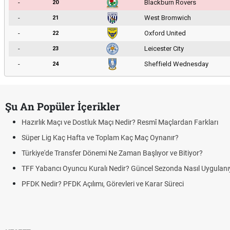
-
Blackburn Rovers
20
-
West Bromwich
21
-
Oxford United
22
-
Leicester City
23
-
Sheffield Wednesday
24
Şu An Popüler İçerikler
Hazırlık Maçı ve Dostluk Maçı Nedir? Resmî Maçlardan Farkları
Süper Lig Kaç Hafta ve Toplam Kaç Maç Oynanır?
Türkiye'de Transfer Dönemi Ne Zaman Başlıyor ve Bitiyor?
TFF Yabancı Oyuncu Kuralı Nedir? Güncel Sezonda Nasıl Uygulanı
PFDK Nedir? PFDK Açılımı, Görevleri ve Karar Süreci