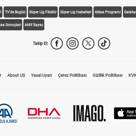
i
TV'de Bugün
Süper Lig Fikstür
Süper Lig Haberleri
iddaa Programı
Galata
daa Sonuçları
Aktif Sayaç
Takip Et
r
About US
Yasal Uyarı
Çerez Politikası
Gizlilik Politikası
KVK