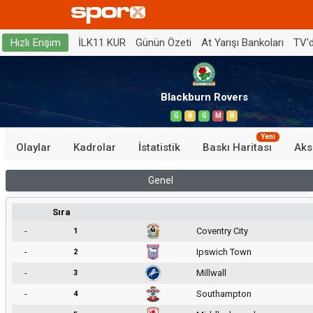
İLK11 KUR
Günün Özeti
At Yarışı Bankoları
TV'
Hızlı Erişim
Blackburn Rovers
G
B
G
M
B
Yeni
Olaylar
Kadrolar
İstatistik
Baskı Haritası
Aks
Genel
Sıra
-
Coventry City
1
-
Ipswich Town
2
-
Millwall
3
-
Southampton
4