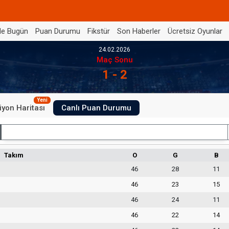
de Bugün
Puan Durumu
Fikstür
Son Haberler
Ücretsiz Oyunlar
24.02.2026
Maç Sonu
1 - 2
Yeni
iyon Haritası
Canlı Puan Durumu
İç Saha
Takım
O
G
B
46
28
11
46
23
15
46
24
11
46
22
14