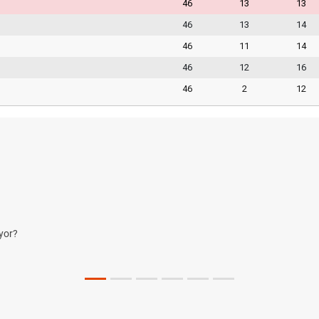
46
13
13
46
13
14
46
11
14
46
12
16
46
2
12
yor?