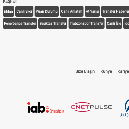
KEŞFET
iddaa
Canlı Skor
Puan Durumu
Canlı Anlatım
At Yarışı
Transfer Haberler
Fenerbahçe Transfer
Beşiktaş Transfer
Trabzonspor Transfer
Canlı İzle
id
Bize Ulaşın
Künye
Kariye