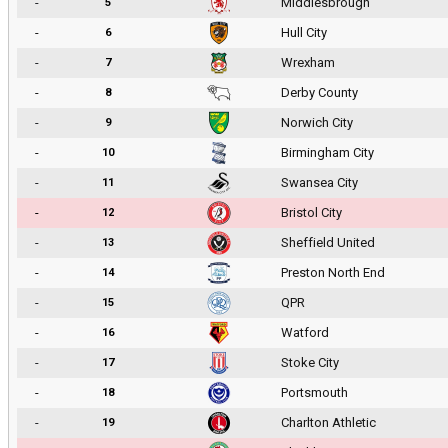
-
Middlesbrough
5
-
Hull City
6
-
Wrexham
7
-
Derby County
8
-
Norwich City
9
-
Birmingham City
10
-
Swansea City
11
-
Bristol City
12
-
Sheffield United
13
-
Preston North End
14
-
QPR
15
-
Watford
16
-
Stoke City
17
-
Portsmouth
18
-
Charlton Athletic
19