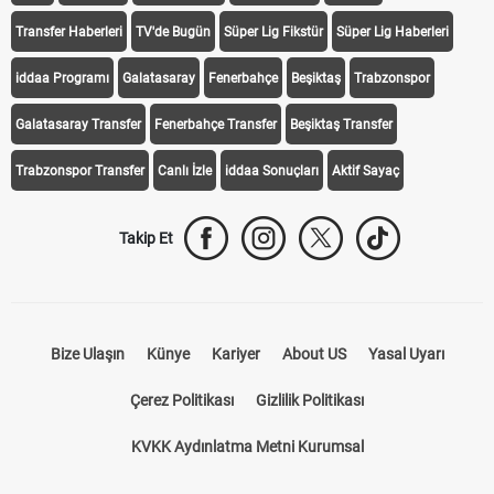
iddaa Programı
Galatasaray
Fenerbahçe
Beşiktaş
Trabzonspor
Galatasaray Transfer
Fenerbahçe Transfer
Beşiktaş Transfer
Trabzonspor Transfer
Canlı İzle
iddaa Sonuçları
Aktif Sayaç
Takip Et
Bize Ulaşın
Künye
Kariyer
About US
Yasal Uyarı
Çerez Politikası
Gizlilik Politikası
KVKK Aydınlatma Metni Kurumsal