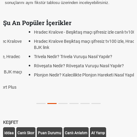
sonuçlarını aynı fikstür tablosu üzerinden inceleyebilirsiniz.
Şu An Popüler İçerikler
Hradec Kralove - Beşiktaş maçı şifresiz izle canlı tv100 linki
Hradec Kralove Beşiktaş maçı şifresiz tv100 izle, Hradec Kralove
BJK link
Trivela Nedir? Trivela Vuruşu Nasıl Yapılır?
Röveşata Nedir? Röveşata Vuruşu Nasıl Yapılır?
Plonjon Nedir? Kalecilikte Plonjon Hareketi Nasıl Yapılır?
KEŞFET
iddaa
Canlı Skor
Puan Durumu
Canlı Anlatım
At Yarışı
Transfer Haberleri
TV'de Bugün
Süper Lig Fikstür
Süper Lig Haberleri