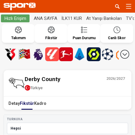
ANA SAYFA
İLK11 KUR
At Yarışı Bankoları
TV'
Hızlı Erişim
Takımım
Fikstür
Puan Durumu
Canlı Skor
Derby County
2026/2027
Türkiye
Detay
Fikstür
Kadro
TURNUVA