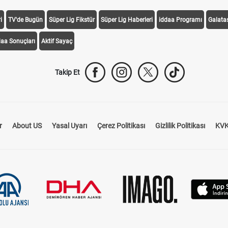
i
TV'de Bugün
Süper Lig Fikstür
Süper Lig Haberleri
iddaa Programı
Galata
daa Sonuçları
Aktif Sayaç
Takip Et
r
About US
Yasal Uyarı
Çerez Politikası
Gizlilik Politikası
KVK