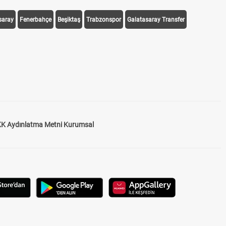
saray
Fenerbahçe
Beşiktaş
Trabzonspor
Galatasaray Transfer
K Aydınlatma Metni Kurumsal