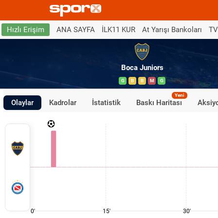
ANA SAYFA
İLK11 KUR
At Yarışı Bankoları
TV
Hızlı Erişim
Boca Juniors
G
B
B
M
G
Yeni
Olaylar
Kadrolar
İstatistik
Baskı Haritası
Aksiyo
0'
15'
30'