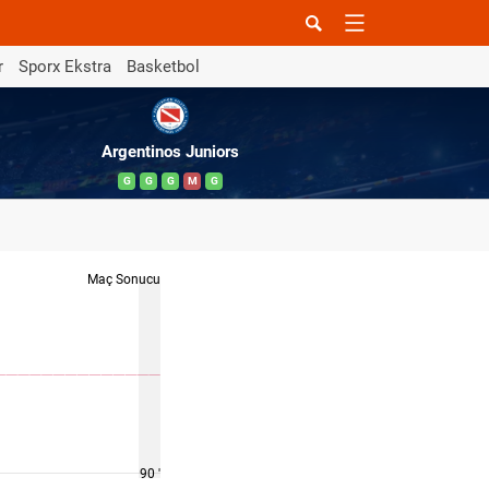
r
Sporx Ekstra
Basketbol
Argentinos Juniors
G
G
G
M
G
Maç Sonucu
90 '