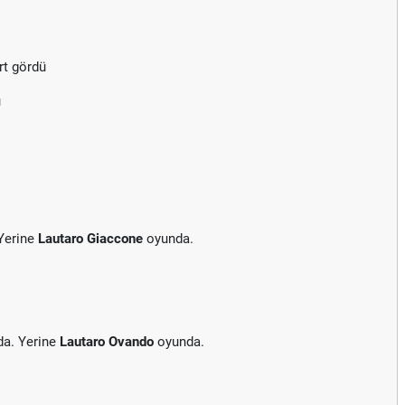
rt gördü
ü
Yerine
Lautaro Giaccone
oyunda.
da. Yerine
Lautaro Ovando
oyunda.