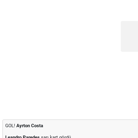
GOL!
Ayrton Costa
Leandro Paredes
sarı kart gördü