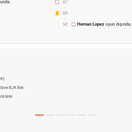
unda.
81'
89'
Hernan Lopez
oyun dışında.
90'
JK)
alove BJK link
ı linki