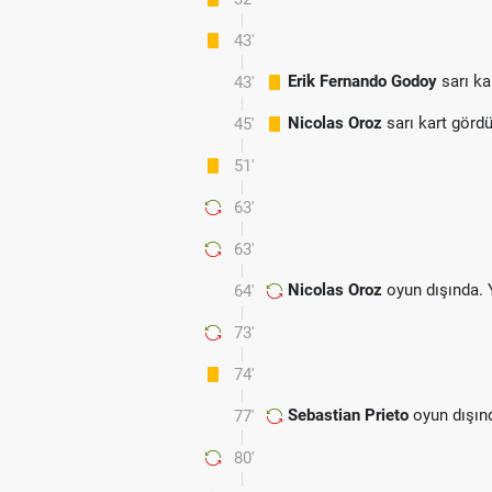
43'
Erik Fernando Godoy
sarı ka
43'
Nicolas Oroz
sarı kart görd
45'
51'
63'
63'
Nicolas Oroz
oyun dışında. 
64'
73'
74'
Sebastian Prieto
oyun dışın
77'
80'