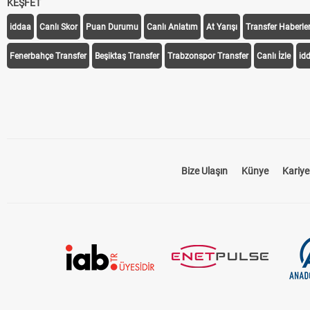
KEŞFET
iddaa
Canlı Skor
Puan Durumu
Canlı Anlatım
At Yarışı
Transfer Haberler
Fenerbahçe Transfer
Beşiktaş Transfer
Trabzonspor Transfer
Canlı İzle
id
Bize Ulaşın
Künye
Kariye