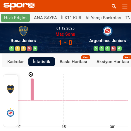
ANA SAYFA
İLK11 KUR
At Yarışı Bankoları
TV
Hızlı Erişim
01.12.2025
Maç Sonu
Boca Juniors
Argentinos Juniors
1 - 0
G
B
B
M
G
G
G
G
M
G
Yeni
Yeni
Kadrolar
İstatistik
Baskı Haritası
Aksiyon Haritası
0'
15'
30'