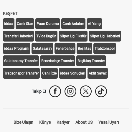
KEŞFET
iddaa
Canlı Skor
Puan Durumu
Canlı Anlatım
At Yarışı
Transfer Haberleri
TV'de Bugün
Süper Lig Fikstür
Süper Lig Haberleri
iddaa Programı
Galatasaray
Fenerbahçe
Beşiktaş
Trabzonspor
Galatasaray Transfer
Fenerbahçe Transfer
Beşiktaş Transfer
Trabzonspor Transfer
Canlı İzle
iddaa Sonuçları
Aktif Sayaç
Takip Et
Bize Ulaşın
Künye
Kariyer
About US
Yasal Uyarı