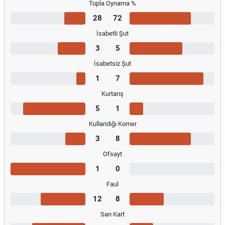
Topla Oynama %
28
72
İsabetli Şut
3
5
İsabetsiz Şut
1
7
Kurtarış
5
1
Kullandığı Korner
3
8
Ofsayt
1
0
Faul
12
8
Sarı Kart