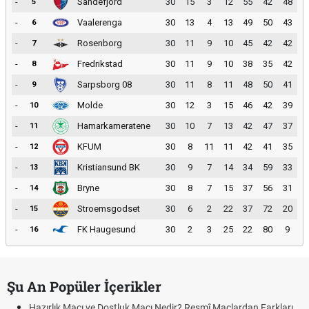
-
Sandefjord
30
15
3
12
55
42
48
5
-
Vaalerenga
30
13
4
13
49
50
43
6
-
Rosenborg
30
11
9
10
45
42
42
7
-
Fredrikstad
30
11
9
10
38
35
42
8
-
Sarpsborg 08
30
11
8
11
48
50
41
9
-
Molde
30
12
3
15
46
42
39
10
-
Hamarkameratene
30
10
7
13
42
47
37
11
-
KFUM
30
8
11
11
42
41
35
12
-
Kristiansund BK
30
9
7
14
34
59
33
13
-
Bryne
30
8
7
15
37
56
31
14
-
Stroemsgodset
30
6
2
22
37
72
20
15
-
FK Haugesund
30
2
3
25
22
80
9
16
Şu An Popüler İçerikler
Hazırlık Maçı ve Dostluk Maçı Nedir? Resmî Maçlardan Farkları