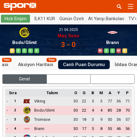
İLK11 KUR
Günün Özeti
At Yarışı Bankoları
TV'
Hızlı Erişim
21.06.2025
Maç Sonu
Bodo/Glimt
Brann
3 - 0
B
G
G
G
G
M
G
G
M
B
Yeni
Yeni
tası
Aksiyon Haritası
Canlı Puan Durumu
İddaa Oran
Genel
İç Saha
Dış Saha
Sıra
Takım
O
G
B
M
A
Y
P
-
Viking
30
22
5
3
77
36
71
1
-
Bodo/Glimt
30
22
4
4
85
28
70
2
-
Tromsoe
30
18
3
9
50
36
57
3
-
Brann
30
17
5
8
55
46
56
4