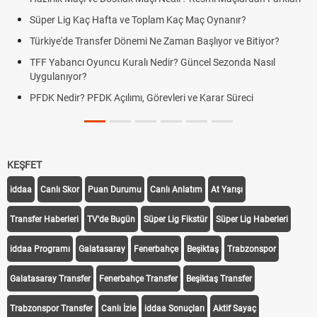
Süper Lig Kaç Hafta ve Toplam Kaç Maç Oynanır?
Türkiye'de Transfer Dönemi Ne Zaman Başlıyor ve Bitiyor?
TFF Yabancı Oyuncu Kuralı Nedir? Güncel Sezonda Nasıl
Uygulanıyor?
PFDK Nedir? PFDK Açılımı, Görevleri ve Karar Süreci
KEŞFET
iddaa
Canlı Skor
Puan Durumu
Canlı Anlatım
At Yarışı
Transfer Haberleri
TV'de Bugün
Süper Lig Fikstür
Süper Lig Haberleri
iddaa Programı
Galatasaray
Fenerbahçe
Beşiktaş
Trabzonspor
Galatasaray Transfer
Fenerbahçe Transfer
Beşiktaş Transfer
Trabzonspor Transfer
Canlı İzle
iddaa Sonuçları
Aktif Sayaç