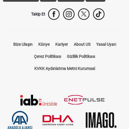
Takip Et
Bize Ulaşın
Künye
Kariyer
About US
Yasal Uyarı
Çerez Politikası
Gizlilik Politikası
KVKK Aydınlatma Metni Kurumsal