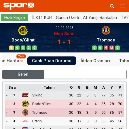
İLK11 KUR
Günün Özeti
At Yarışı Bankoları
TV'
Hızlı Erişim
09.08.2025
Maç Sonu
Bodo/Glimt
Tromsoe
1 - 1
B
G
G
G
G
G
G
M
M
G
Yeni
on Haritası
Canlı Puan Durumu
İddaa Oranları
Tahm
Genel
İç Saha
Dış Saha
Sıra
Takım
O
G
B
M
A
Y
P
-
Viking
30
22
5
3
77
36
71
1
-
Bodo/Glimt
30
22
4
4
85
28
70
2
-
Tromsoe
30
18
3
9
50
36
57
3
-
Brann
30
17
5
8
55
46
56
4