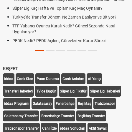
Süper Lig Kaç Hafta ve Toplam Kaç Maç Oynanır?
Türkiye'de Transfer Dönemi Ne Zaman Başlıyor ve Bitiyor?
TFF Yabancı Oyuncu Kuralı Nedir? Güncel Sezonda Nasıl
Uygulanıyor?
PFDK Nedir? PFDK Açılımı, Görevleri ve Karar Süreci
KEŞFET
iddaa
Canlı Skor
Puan Durumu
Canlı Anlatım
At Yarışı
Transfer Haberleri
TV'de Bugün
Süper Lig Fikstür
Süper Lig Haberleri
iddaa Programı
Galatasaray
Fenerbahçe
Beşiktaş
Trabzonspor
Galatasaray Transfer
Fenerbahçe Transfer
Beşiktaş Transfer
Trabzonspor Transfer
Canlı İzle
iddaa Sonuçları
Aktif Sayaç