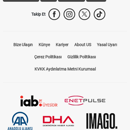
Takip Et
Bize Ulaşın
Künye
Kariyer
About US
Yasal Uyarı
Çerez Politikası
Gizlilik Politikası
KVKK Aydınlatma Metni Kurumsal