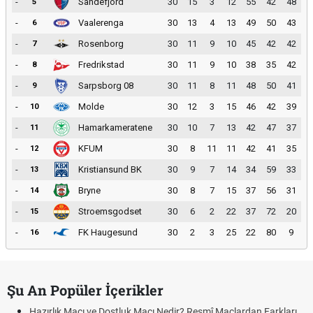
-
Sandefjord
30
15
3
12
55
42
48
5
-
Vaalerenga
30
13
4
13
49
50
43
6
-
Rosenborg
30
11
9
10
45
42
42
7
-
Fredrikstad
30
11
9
10
38
35
42
8
-
Sarpsborg 08
30
11
8
11
48
50
41
9
-
Molde
30
12
3
15
46
42
39
10
-
Hamarkameratene
30
10
7
13
42
47
37
11
-
KFUM
30
8
11
11
42
41
35
12
-
Kristiansund BK
30
9
7
14
34
59
33
13
-
Bryne
30
8
7
15
37
56
31
14
-
Stroemsgodset
30
6
2
22
37
72
20
15
-
FK Haugesund
30
2
3
25
22
80
9
16
Şu An Popüler İçerikler
Hazırlık Maçı ve Dostluk Maçı Nedir? Resmî Maçlardan Farkları