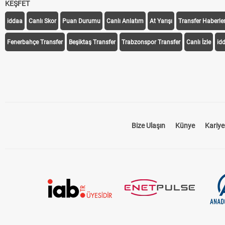
KEŞFET
iddaa
Canlı Skor
Puan Durumu
Canlı Anlatım
At Yarışı
Transfer Haberler
Fenerbahçe Transfer
Beşiktaş Transfer
Trabzonspor Transfer
Canlı İzle
id
Bize Ulaşın
Künye
Kariye