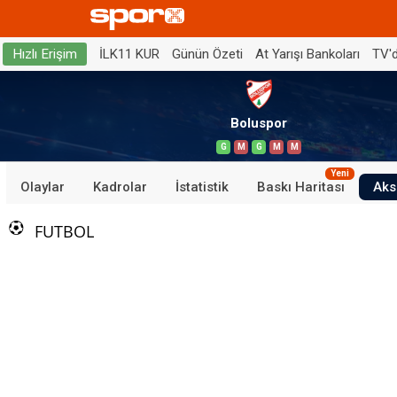
İLK11 KUR
Günün Özeti
At Yarışı Bankoları
TV'
Hızlı Erişim
Boluspor
G
M
G
M
M
Yeni
Olaylar
Kadrolar
İstatistik
Baskı Haritası
Aks
FUTBOL