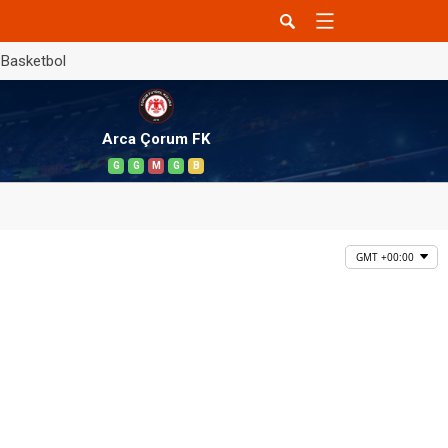
Basketbol
Arca Çorum FK
G
G
M
G
B
GMT +00:00