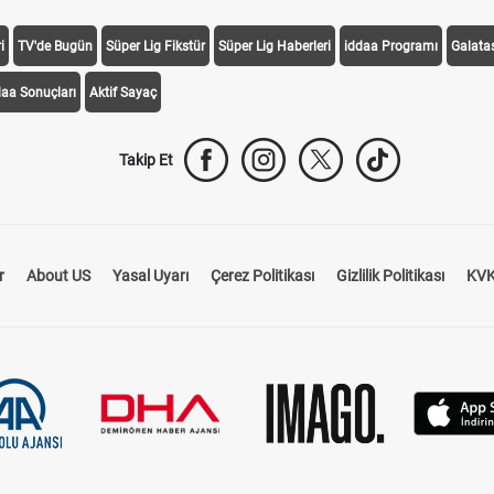
i
TV'de Bugün
Süper Lig Fikstür
Süper Lig Haberleri
iddaa Programı
Galata
daa Sonuçları
Aktif Sayaç
Takip Et
r
About US
Yasal Uyarı
Çerez Politikası
Gizlilik Politikası
KVK