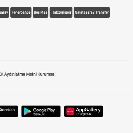
saray
Fenerbahçe
Beşiktaş
Trabzonspor
Galatasaray Transfer
K Aydınlatma Metni Kurumsal