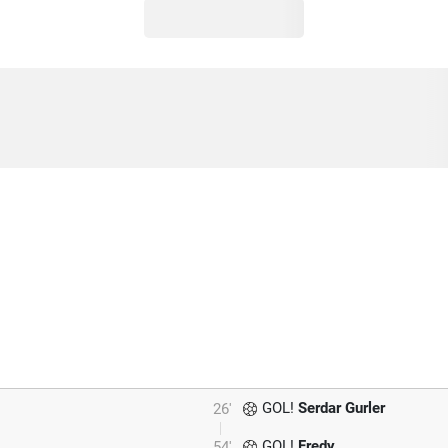
GOL!
Serdar Gurler
26'
GOL!
Fredy
54'