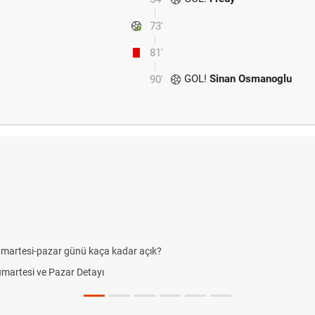
73'
81'
GOL!
Sinan Osmanoglu
90'
umartesi-pazar günü kaça kadar açık?
Cumartesi ve Pazar Detayı