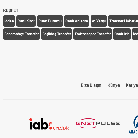
KEŞFET
iddaa
Canlı Skor
Puan Durumu
Canlı Anlatım
At Yarışı
Transfer Haberler
Fenerbahçe Transfer
Beşiktaş Transfer
Trabzonspor Transfer
Canlı İzle
id
Bize Ulaşın
Künye
Kariye