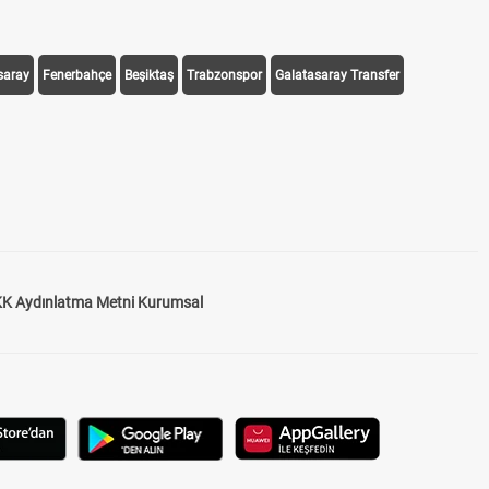
saray
Fenerbahçe
Beşiktaş
Trabzonspor
Galatasaray Transfer
K Aydınlatma Metni Kurumsal