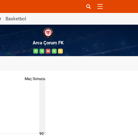
r
Basketbol
Arca Çorum FK
G
G
M
G
B
Maç Sonucu
90 '