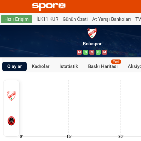
İLK11 KUR
Günün Özeti
At Yarışı Bankoları
TV
Hızlı Erişim
Boluspor
M
G
M
G
M
Yeni
Olaylar
Kadrolar
İstatistik
Baskı Haritası
Aksiyo
0'
15'
30'