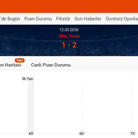
'de Bugün
Puan Durumu
Fikstür
Son Haberler
Ücretsiz Oyunla
12.03.2026
Maç Sonu
1 - 2
Yeni
n Haritası
Canlı Puan Durumu
İlk Yarı
45'
60'
75'