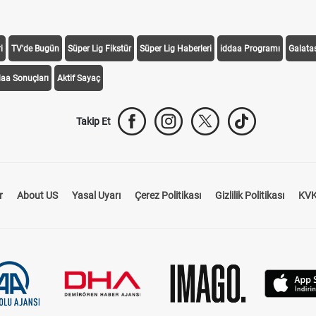
i
TV'de Bugün
Süper Lig Fikstür
Süper Lig Haberleri
iddaa Programı
Galata
daa Sonuçları
Aktif Sayaç
Takip Et
r
About US
Yasal Uyarı
Çerez Politikası
Gizlilik Politikası
KVK