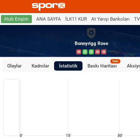
ANA SAYFA
İLK11 KUR
At Yarışı Bankoları
TV
Hızlı Erişim
Bonnyrigg Rose
M
G
G
M
M
Yeni
Olaylar
Kadrolar
İstatistik
Baskı Haritası
Aksiyo
0'
15'
30'