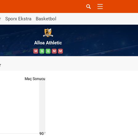
r
Sporx Ekstra
Basketbol
Alloa Athletic
M
G
G
M
M
r
Maç Sonucu
90 '