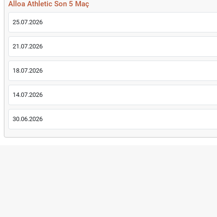
Alloa Athletic Son 5 Maç
25.07.2026
21.07.2026
18.07.2026
14.07.2026
30.06.2026
Şu An Popüler İçerikler
Ücretli Öğretmenlik Başvurusu Ne Zaman? 2026-2027 Başvuru T
iPhone 18 Ne Zaman Çıkacak? iPhone 18 Tanıtım ve Satış Tarihi
Sigaraya Zam Mı Geldi? Güncel JTI Sigara Fiyatları 2026