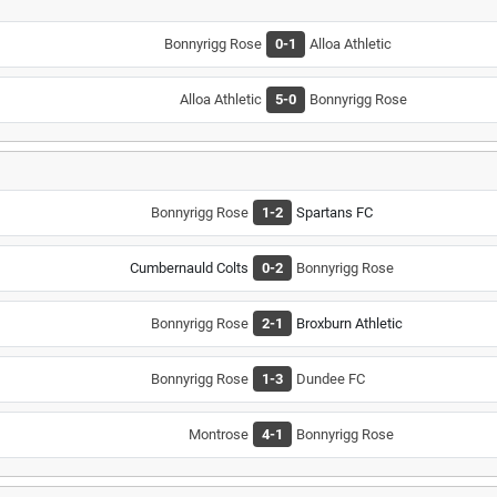
Bonnyrigg Rose
0-1
Alloa Athletic
Alloa Athletic
5-0
Bonnyrigg Rose
Bonnyrigg Rose
1-2
Spartans FC
Cumbernauld Colts
0-2
Bonnyrigg Rose
Bonnyrigg Rose
2-1
Broxburn Athletic
Bonnyrigg Rose
1-3
Dundee FC
Montrose
4-1
Bonnyrigg Rose