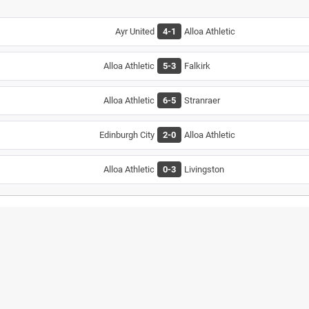
Ayr United
4-1
Alloa Athletic
Alloa Athletic
5-3
Falkirk
Alloa Athletic
6-5
Stranraer
Edinburgh City
2-0
Alloa Athletic
Alloa Athletic
0-3
Livingston
akviminde Son Durum