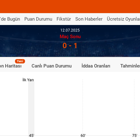
'de Bugün
Puan Durumu
Fikstür
Son Haberler
Ücretsiz Oyunla
12.07.2025
Maç Sonu
0 - 1
Yeni
n Haritası
Canlı Puan Durumu
İddaa Oranları
Tahminle
İlk Yarı
45'
60'
75'