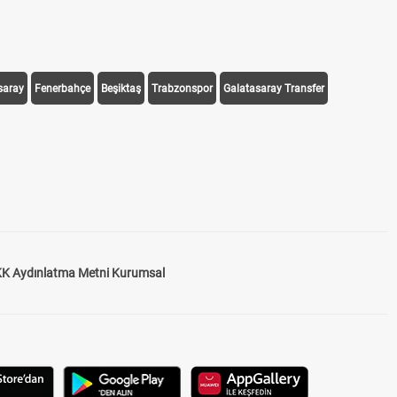
saray
Fenerbahçe
Beşiktaş
Trabzonspor
Galatasaray Transfer
K Aydınlatma Metni Kurumsal