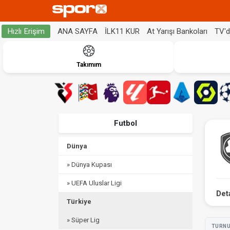
ANA SAYFA
İLK11 KUR
At Yarışı Bankoları
TV'
Hızlı Erişim
Takımım
Futbol
Dünya
» Dünya Kupası
» UEFA Uluslar Ligi
Det
Türkiye
» Süper Lig
TURN