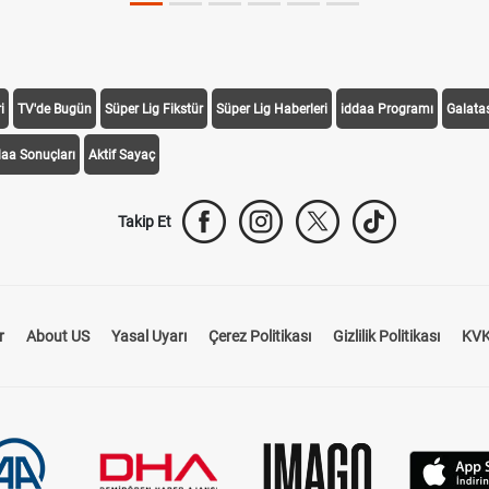
i
TV'de Bugün
Süper Lig Fikstür
Süper Lig Haberleri
iddaa Programı
Galata
daa Sonuçları
Aktif Sayaç
Takip Et
r
About US
Yasal Uyarı
Çerez Politikası
Gizlilik Politikası
KVK