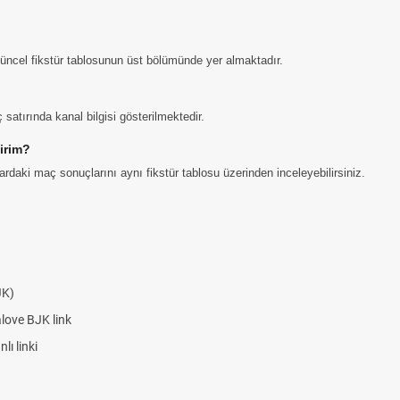
 güncel fikstür tablosunun üst bölümünde yer almaktadır.
satırında kanal bilgisi gösterilmektedir.
irim?
daki maç sonuçlarını aynı fikstür tablosu üzerinden inceleyebilirsiniz.
JK)
alove BJK link
ı linki