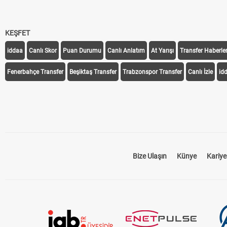
KEŞFET
iddaa
Canlı Skor
Puan Durumu
Canlı Anlatım
At Yarışı
Transfer Haberler
Fenerbahçe Transfer
Beşiktaş Transfer
Trabzonspor Transfer
Canlı İzle
id
Bize Ulaşın
Künye
Kariye