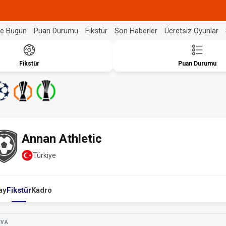
de Bugün
Puan Durumu
Fikstür
Son Haberler
Ücretsiz Oyunlar
Fikstür
Puan Durumu
Annan Athletic
Türkiye
ay
Fikstür
Kadro
UVA