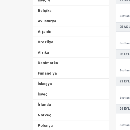
İsviçre
Belçika
Avusturya
25 AĞ
Arjantin
Brezilya
Afrika
08 EYL
Danimarka
Finlandiya
22 EYL
İskoçya
İsveç
İrlanda
26 EYL
Norveç
Polonya