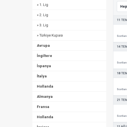
» 1. Lig
» 2. Lig
11 TE
» 3. Lig
» Türkiye Kupası
Avrupa
14 TE
İngiltere
İspanya
18 TE
İtalya
Hollanda
Almanya
21 TE
Fransa
Hollanda
11 AĞ