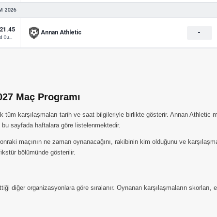
M 2026
21.45
-
Annan Athletic
Scotland Cup 2
2027 Maç Programı
m karşılaşmaları tarih ve saat bilgileriyle birlikte gösterir. Annan Athletic m
bu sayfada haftalara göre listelenmektedir.
onraki maçının ne zaman oynanacağını, rakibinin kim olduğunu ve karşılaşmanın
kstür bölümünde gösterilir.
tiği diğer organizasyonlara göre sıralanır. Oynanan karşılaşmaların skorları,