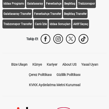
iddaa Programı
Galatasaray
Fenerbahçe
Beşiktaş
Trabzonspor
Galatasaray Transfer
Fenerbahçe Transfer
Beşiktaş Transfer
Trabzonspor Transfer
Canlı İzle
iddaa Sonuçları
Aktif Sayaç
Takip Et
Bize Ulaşın
Künye
Kariyer
About US
Yasal Uyarı
Çerez Politikası
Gizlilik Politikası
KVKK Aydınlatma Metni Kurumsal