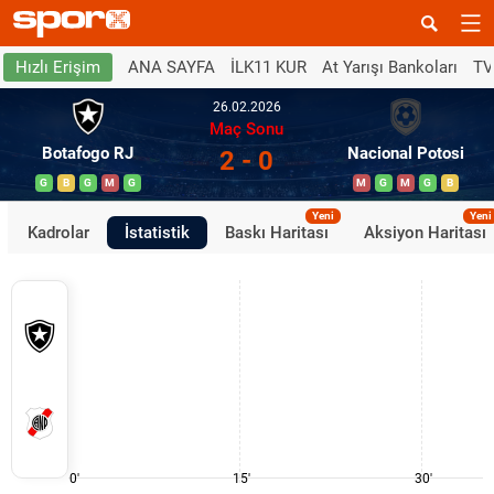
ANA SAYFA
İLK11 KUR
At Yarışı Bankoları
TV
Hızlı Erişim
26.02.2026
Maç Sonu
Botafogo RJ
Nacional Potosi
2 - 0
G
B
G
M
G
M
G
M
G
B
Yeni
Yeni
Kadrolar
İstatistik
Baskı Haritası
Aksiyon Haritası
0'
15'
30'