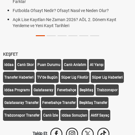
Farklar
Futbolda Ofsayt Nedir? Ofsayt Nasıl ve Neden Olur?
Açık Lise Kayıtları Ne Zaman 2026? AÖL 2. Dönem Kayıt
Yenileme ve Yeni Kayıt Tarihleri
KEŞFET
iddaa
Canlı Skor
Puan Durumu
Canlı Anlatım
At Yarışı
Transfer Haberleri
TV'de Bugün
Süper Lig Fikstür
Süper Lig Haberleri
iddaa Programı
Galatasaray
Fenerbahçe
Beşiktaş
Trabzonspor
Galatasaray Transfer
Fenerbahçe Transfer
Beşiktaş Transfer
Trabzonspor Transfer
Canlı İzle
iddaa Sonuçları
Aktif Sayaç
Takip Et