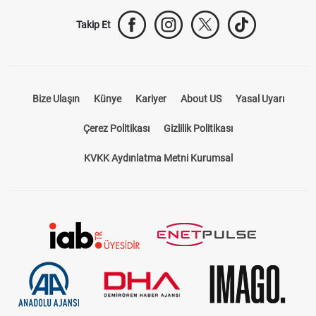
Takip Et
Bize Ulaşın
Künye
Kariyer
About US
Yasal Uyarı
Çerez Politikası
Gizlilik Politikası
KVKK Aydınlatma Metni Kurumsal