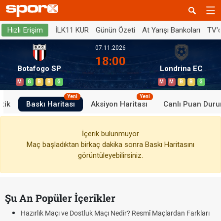
İLK11 KUR
Günün Özeti
At Yarışı Bankoları
TV'
Hızlı Erişim
07.11.2026
18:00
Botafogo SP
Londrina EC
M
G
B
B
G
M
M
B
B
G
Yeni
Yeni
stik
Baskı Haritası
Aksiyon Haritası
Canlı Puan Dur
İçerik bulunmuyor
Maç başladıktan birkaç dakika sonra Baskı Haritasını
görüntüleyebilirsiniz.
Şu An Popüler İçerikler
Hazırlık Maçı ve Dostluk Maçı Nedir? Resmî Maçlardan Farkları