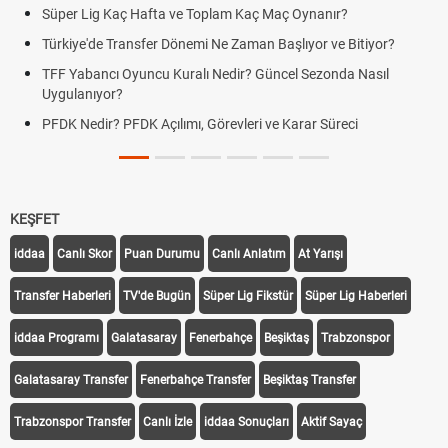
Süper Lig Kaç Hafta ve Toplam Kaç Maç Oynanır?
Türkiye'de Transfer Dönemi Ne Zaman Başlıyor ve Bitiyor?
TFF Yabancı Oyuncu Kuralı Nedir? Güncel Sezonda Nasıl
Uygulanıyor?
PFDK Nedir? PFDK Açılımı, Görevleri ve Karar Süreci
KEŞFET
iddaa
Canlı Skor
Puan Durumu
Canlı Anlatım
At Yarışı
Transfer Haberleri
TV'de Bugün
Süper Lig Fikstür
Süper Lig Haberleri
iddaa Programı
Galatasaray
Fenerbahçe
Beşiktaş
Trabzonspor
Galatasaray Transfer
Fenerbahçe Transfer
Beşiktaş Transfer
Trabzonspor Transfer
Canlı İzle
iddaa Sonuçları
Aktif Sayaç