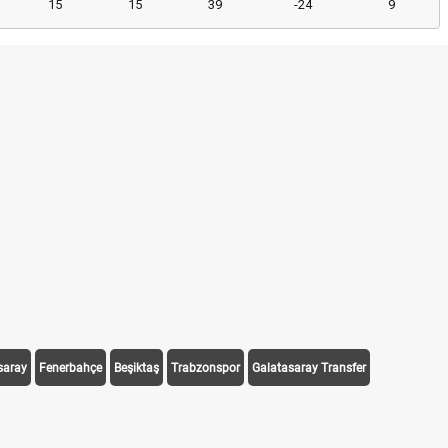
15
15
39
-24
9
saray
Fenerbahçe
Beşiktaş
Trabzonspor
Galatasaray Transfer