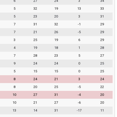
6
27
24
3
34
5
32
19
13
33
5
23
20
3
31
7
31
32
-1
29
7
21
26
-5
29
3
25
19
6
29
4
19
18
1
28
7
28
23
5
27
9
24
24
0
25
5
15
15
0
25
8
24
21
3
24
8
20
25
-5
22
10
27
31
-4
20
10
21
27
-6
20
13
14
31
-17
11