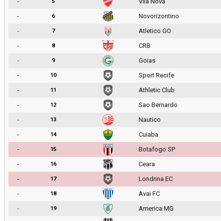
-
Vila Nova
5
-
Novorizontino
6
-
Atletico GO
7
-
CRB
8
-
Goias
9
-
Sport Recife
10
-
Athletic Club
11
-
Sao Bernardo
12
-
Nautico
13
-
Cuiaba
14
-
Botafogo SP
15
-
Ceara
16
-
Londrina EC
17
-
Avai FC
18
-
America MG
19