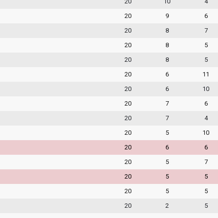
20
10
4
20
9
6
20
8
7
20
8
5
20
8
5
20
6
11
20
6
10
20
7
6
20
7
4
20
5
10
20
6
6
20
5
7
20
5
5
20
5
5
20
2
5