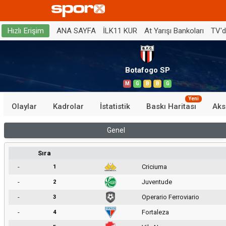
ANA SAYFA
İLK11 KUR
At Yarışı Bankoları
TV'
Hızlı Erişim
Botafogo SP
M
G
B
B
G
Yeni
Olaylar
Kadrolar
İstatistik
Baskı Haritası
Aks
Genel
Sıra
-
Criciuma
1
-
Juventude
2
-
Operario Ferroviario
3
-
Fortaleza
4