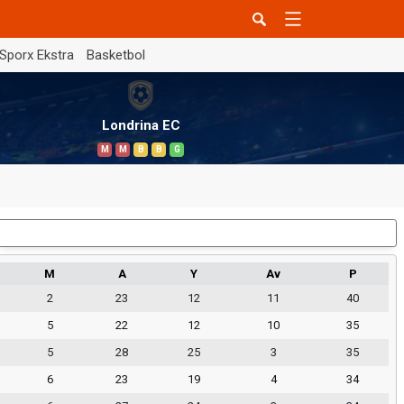
Sporx Ekstra
Basketbol
Londrina EC
M
M
B
B
G
Dış Saha
M
A
Y
Av
P
2
23
12
11
40
5
22
12
10
35
5
28
25
3
35
6
23
19
4
34