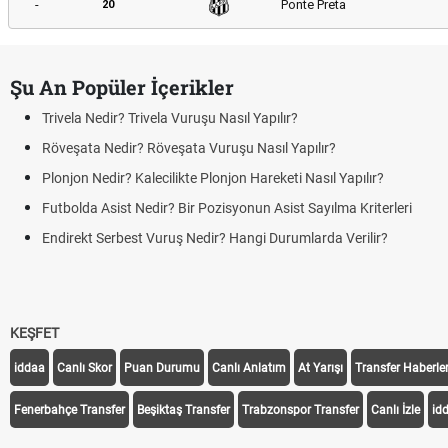
-
Ponte Preta
20
Şu An Popüler İçerikler
Trivela Nedir? Trivela Vuruşu Nasıl Yapılır?
Röveşata Nedir? Röveşata Vuruşu Nasıl Yapılır?
Plonjon Nedir? Kalecilikte Plonjon Hareketi Nasıl Yapılır?
Futbolda Asist Nedir? Bir Pozisyonun Asist Sayılma Kriterleri
Endirekt Serbest Vuruş Nedir? Hangi Durumlarda Verilir?
KEŞFET
iddaa
Canlı Skor
Puan Durumu
Canlı Anlatım
At Yarışı
Transfer Haberler
Fenerbahçe Transfer
Beşiktaş Transfer
Trabzonspor Transfer
Canlı İzle
id