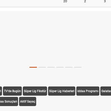
20
2
3
i
TV'de Bugün
Süper Lig Fikstür
Süper Lig Haberleri
iddaa Programı
Galata
daa Sonuçları
Aktif Sayaç