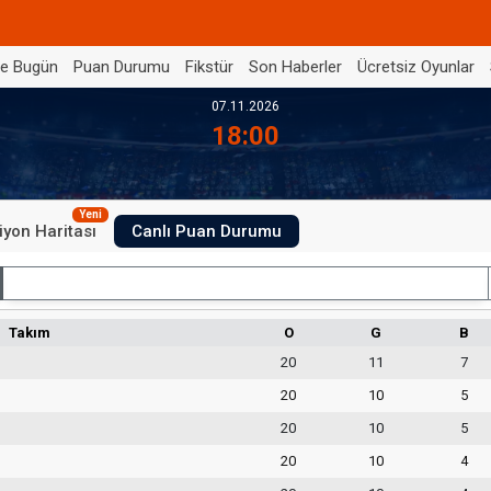
de Bugün
Puan Durumu
Fikstür
Son Haberler
Ücretsiz Oyunlar
07.11.2026
18:00
Yeni
iyon Haritası
Canlı Puan Durumu
İç Saha
Takım
O
G
B
20
11
7
20
10
5
20
10
5
20
10
4