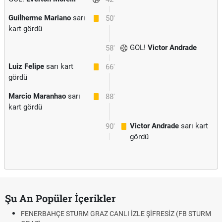
Guilherme Mariano
sarı
50'
kart gördü
GOL!
Victor Andrade
58'
Luiz Felipe
sarı kart
66'
gördü
Marcio Maranhao
sarı
88'
kart gördü
Victor Andrade
sarı kart
90'
gördü
Şu An Popüler İçerikler
FENERBAHÇE STURM GRAZ CANLI İZLE ŞİFRESİZ (FB STURM