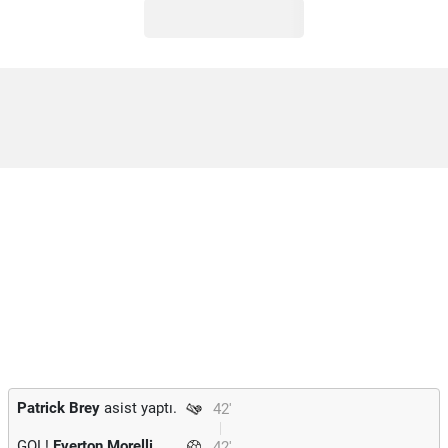
Patrick Brey
asist yaptı.
42'
GOL!
Everton Morelli
42'