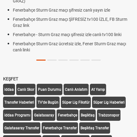
GRAZ)
Fenerbahçe Sturm Graz maçı şifresiz canlı yayın izle
Fenerbahçe Sturm Graz maçı ŞİFRESİZ tv100 İZLE, FB Sturm
Graz link
Fenerbahçe - Sturm Graz maçı şifresiz izle canlı tv100 linki
Fenerbahçe Sturm Graz ücretsiz izle, Fener Sturm Graz maçı
canlı linki
KEŞFET
iddaa
Canlı Skor
Puan Durumu
Canlı Anlatım
At Yarışı
Transfer Haberleri
TV'de Bugün
Süper Lig Fikstür
Süper Lig Haberleri
iddaa Programı
Galatasaray
Fenerbahçe
Beşiktaş
Trabzonspor
Galatasaray Transfer
Fenerbahçe Transfer
Beşiktaş Transfer