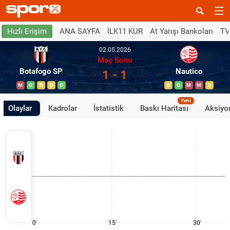
ANA SAYFA
İLK11 KUR
At Yarışı Bankoları
TV
Hızlı Erişim
02.05.2026
Maç Sonu
Botafogo SP
Nautico
1 - 1
M
G
B
B
G
B
G
M
M
B
Yeni
Olaylar
Kadrolar
İstatistik
Baskı Haritası
Aksiyon
0'
15'
30'