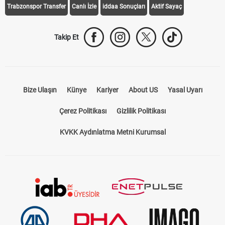
Trabzonspor Transfer
Canlı İzle
iddaa Sonuçları
Aktif Sayaç
Takip Et
Bize Ulaşın
Künye
Kariyer
About US
Yasal Uyarı
Çerez Politikası
Gizlilik Politikası
KVKK Aydınlatma Metni Kurumsal