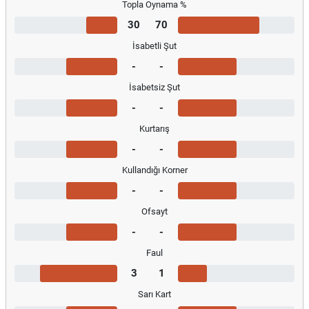
Topla Oynama %
30
70
İsabetli Şut
-
-
İsabetsiz Şut
-
-
Kurtarış
-
-
Kullandığı Korner
-
-
Ofsayt
-
-
Faul
3
1
Sarı Kart