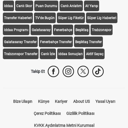
iddaa
Canlı Skor
Puan Durumu
Canlı Anlatım
At Yarışı
Transfer Haberleri
TV'de Bugün
Süper Lig Fikstür
Süper Lig Haberleri
iddaa Programı
Galatasaray
Fenerbahçe
Beşiktaş
Trabzonspor
Galatasaray Transfer
Fenerbahçe Transfer
Beşiktaş Transfer
Trabzonspor Transfer
Canlı İzle
iddaa Sonuçları
Aktif Sayaç
Takip Et
Bize Ulaşın
Künye
Kariyer
About US
Yasal Uyarı
Çerez Politikası
Gizlilik Politikası
KVKK Aydınlatma Metni Kurumsal