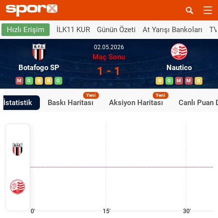
İLK11 KUR
Günün Özeti
At Yarışı Bankoları
TV
Hızlı Erişim
02.05.2026
Maç Sonu
Botafogo SP
Nautico
1 - 1
M
G
B
B
G
B
G
M
M
B
Yeni
Yeni
İstatistik
Baskı Haritası
Aksiyon Haritası
Canlı Puan
0'
15'
30'