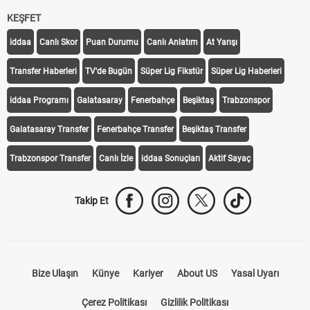
KEŞFET
iddaa
Canlı Skor
Puan Durumu
Canlı Anlatım
At Yarışı
Transfer Haberleri
TV'de Bugün
Süper Lig Fikstür
Süper Lig Haberleri
iddaa Programı
Galatasaray
Fenerbahçe
Beşiktaş
Trabzonspor
Galatasaray Transfer
Fenerbahçe Transfer
Beşiktaş Transfer
Trabzonspor Transfer
Canlı İzle
iddaa Sonuçları
Aktif Sayaç
Takip Et
Bize Ulaşın
Künye
Kariyer
About US
Yasal Uyarı
Çerez Politikası
Gizlilik Politikası