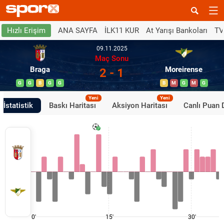
ANA SAYFA
İLK11 KUR
At Yarışı Bankoları
TV
Hızlı Erişim
09.11.2025
Maç Sonu
Braga
Moreirense
2 - 1
G
G
B
G
G
B
M
G
M
G
Yeni
Yeni
İstatistik
Baskı Haritası
Aksiyon Haritası
Canlı Puan
0'
15'
30'