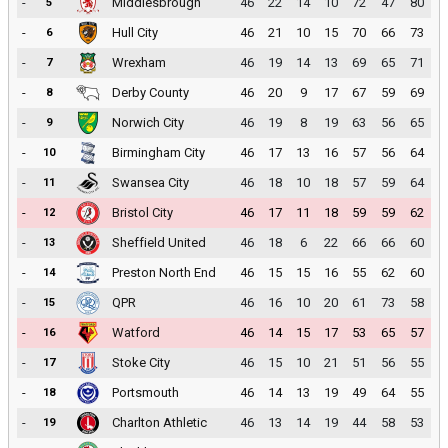
-
Middlesbrough
46
22
14
10
72
47
80
5
-
Hull City
46
21
10
15
70
66
73
6
-
Wrexham
46
19
14
13
69
65
71
7
-
Derby County
46
20
9
17
67
59
69
8
-
Norwich City
46
19
8
19
63
56
65
9
-
Birmingham City
46
17
13
16
57
56
64
10
-
Swansea City
46
18
10
18
57
59
64
11
-
Bristol City
46
17
11
18
59
59
62
12
-
Sheffield United
46
18
6
22
66
66
60
13
-
Preston North End
46
15
15
16
55
62
60
14
-
QPR
46
16
10
20
61
73
58
15
-
Watford
46
14
15
17
53
65
57
16
-
Stoke City
46
15
10
21
51
56
55
17
-
Portsmouth
46
14
13
19
49
64
55
18
-
Charlton Athletic
46
13
14
19
44
58
53
19