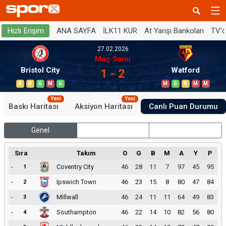
ANA SAYFA
İLK11 KUR
At Yarışı Bankoları
TV'
Hızlı Erişim
27.02.2026
Maç Sonu
Bristol City
Watford
1 - 2
B
B
G
M
G
M
G
B
M
M
Yeni
Yeni
Baskı Haritası
Aksiyon Haritası
Canlı Puan Durumu
Genel
İç Saha
Dış Saha
Sıra
Takım
O
G
B
M
A
Y
P
-
Coventry City
46
28
11
7
97
45
95
1
-
Ipswich Town
46
23
15
8
80
47
84
2
-
Millwall
46
24
11
11
64
49
83
3
-
Southampton
46
22
14
10
82
56
80
4