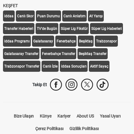
KEŞFET
iddaa
Canlı Skor
Puan Durumu
Canlı Anlatım
At Yarışı
Transfer Haberleri
TV'de Bugün
Süper Lig Fikstür
Süper Lig Haberleri
iddaa Programı
Galatasaray
Fenerbahçe
Beşiktaş
Trabzonspor
Galatasaray Transfer
Fenerbahçe Transfer
Beşiktaş Transfer
Trabzonspor Transfer
Canlı İzle
iddaa Sonuçları
Aktif Sayaç
Takip Et
Bize Ulaşın
Künye
Kariyer
About US
Yasal Uyarı
Çerez Politikası
Gizlilik Politikası