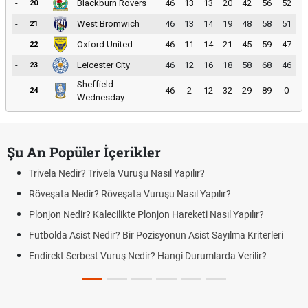
-
Blackburn Rovers
46
13
13
20
42
56
52
20
-
West Bromwich
46
13
14
19
48
58
51
21
-
Oxford United
46
11
14
21
45
59
47
22
-
Leicester City
46
12
16
18
58
68
46
23
Sheffield
-
46
2
12
32
29
89
0
24
Wednesday
Şu An Popüler İçerikler
Trivela Nedir? Trivela Vuruşu Nasıl Yapılır?
Röveşata Nedir? Röveşata Vuruşu Nasıl Yapılır?
Plonjon Nedir? Kalecilikte Plonjon Hareketi Nasıl Yapılır?
Futbolda Asist Nedir? Bir Pozisyonun Asist Sayılma Kriterleri
Endirekt Serbest Vuruş Nedir? Hangi Durumlarda Verilir?