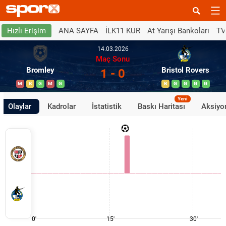
ANA SAYFA
İLK11 KUR
At Yarışı Bankoları
TV
Hızlı Erişim
14.03.2026
Maç Sonu
Bromley
Bristol Rovers
1 - 0
M
B
G
M
G
B
G
G
G
G
Yeni
Olaylar
Kadrolar
İstatistik
Baskı Haritası
Aksiyon
0'
15'
30'