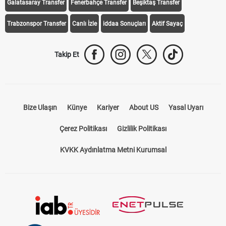
Galatasaray Transfer
Fenerbahçe Transfer
Beşiktaş Transfer
Trabzonspor Transfer
Canlı İzle
iddaa Sonuçları
Aktif Sayaç
Takip Et
Bize Ulaşın
Künye
Kariyer
About US
Yasal Uyarı
Çerez Politikası
Gizlilik Politikası
KVKK Aydınlatma Metni Kurumsal