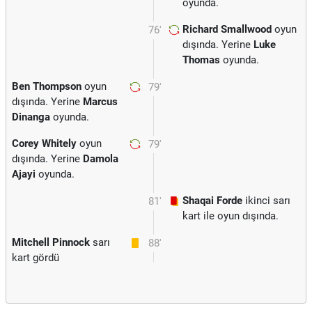
oyunda.
Richard Smallwood
oyun
76'
dışında. Yerine
Luke
Thomas
oyunda.
Ben Thompson
oyun
79'
dışında. Yerine
Marcus
Dinanga
oyunda.
Corey Whitely
oyun
79'
dışında. Yerine
Damola
Ajayi
oyunda.
Shaqai Forde
ikinci sarı
81'
kart ile oyun dışında.
Mitchell Pinnock
sarı
88'
kart gördü