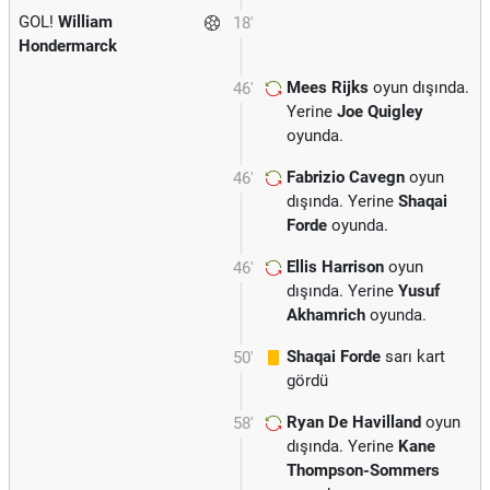
GOL!
William
18'
Hondermarck
Mees Rijks
oyun dışında.
46'
Yerine
Joe Quigley
oyunda.
Fabrizio Cavegn
oyun
46'
dışında. Yerine
Shaqai
Forde
oyunda.
Ellis Harrison
oyun
46'
dışında. Yerine
Yusuf
Akhamrich
oyunda.
Shaqai Forde
sarı kart
50'
gördü
Ryan De Havilland
oyun
58'
dışında. Yerine
Kane
Thompson-Sommers