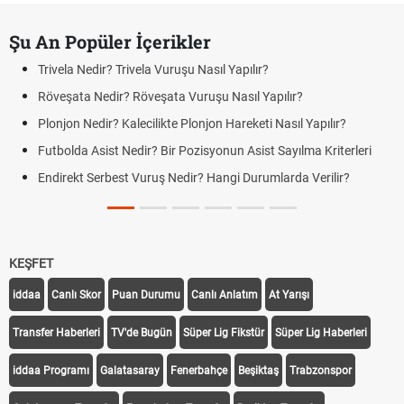
Şu An Popüler İçerikler
Trivela Nedir? Trivela Vuruşu Nasıl Yapılır?
Röveşata Nedir? Röveşata Vuruşu Nasıl Yapılır?
Plonjon Nedir? Kalecilikte Plonjon Hareketi Nasıl Yapılır?
Futbolda Asist Nedir? Bir Pozisyonun Asist Sayılma Kriterleri
Endirekt Serbest Vuruş Nedir? Hangi Durumlarda Verilir?
KEŞFET
iddaa
Canlı Skor
Puan Durumu
Canlı Anlatım
At Yarışı
Transfer Haberleri
TV'de Bugün
Süper Lig Fikstür
Süper Lig Haberleri
iddaa Programı
Galatasaray
Fenerbahçe
Beşiktaş
Trabzonspor