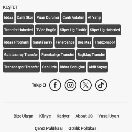
KEŞFET
iddaa
Canlı Skor
Puan Durumu
Canlı Anlatım
At Yarışı
Transfer Haberleri
TV'de Bugün
Süper Lig Fikstür
Süper Lig Haberleri
iddaa Programı
Galatasaray
Fenerbahçe
Beşiktaş
Trabzonspor
Galatasaray Transfer
Fenerbahçe Transfer
Beşiktaş Transfer
Trabzonspor Transfer
Canlı İzle
iddaa Sonuçları
Aktif Sayaç
Takip Et
Bize Ulaşın
Künye
Kariyer
About US
Yasal Uyarı
Çerez Politikası
Gizlilik Politikası