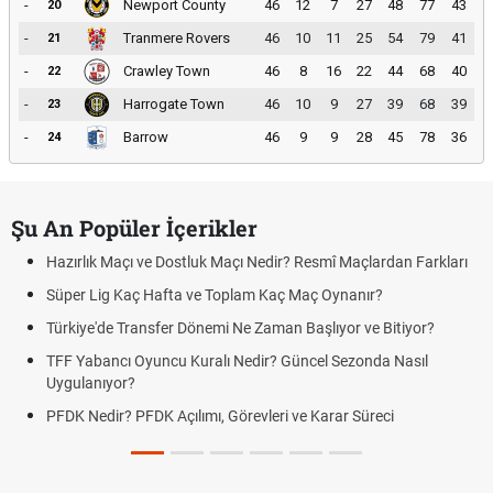
-
Newport County
46
12
7
27
48
77
43
20
-
Tranmere Rovers
46
10
11
25
54
79
41
21
-
Crawley Town
46
8
16
22
44
68
40
22
-
Harrogate Town
46
10
9
27
39
68
39
23
-
Barrow
46
9
9
28
45
78
36
24
Şu An Popüler İçerikler
Hazırlık Maçı ve Dostluk Maçı Nedir? Resmî Maçlardan Farkları
Süper Lig Kaç Hafta ve Toplam Kaç Maç Oynanır?
Türkiye'de Transfer Dönemi Ne Zaman Başlıyor ve Bitiyor?
TFF Yabancı Oyuncu Kuralı Nedir? Güncel Sezonda Nasıl
Uygulanıyor?
PFDK Nedir? PFDK Açılımı, Görevleri ve Karar Süreci