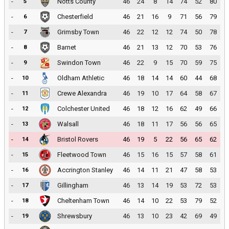
-
Notts County
46
24
8
14
74
52
80
5
-
Chesterfield
46
21
16
9
71
56
79
6
-
Grimsby Town
46
22
12
12
74
50
78
7
-
Barnet
46
21
13
12
70
53
76
8
-
Swindon Town
46
22
9
15
70
59
75
9
-
Oldham Athletic
46
18
14
14
60
44
68
10
-
Crewe Alexandra
46
19
10
17
64
58
67
11
-
Colchester United
46
18
12
16
62
49
66
12
-
Walsall
46
18
11
17
56
56
65
13
-
Bristol Rovers
46
19
5
22
56
65
62
14
-
Fleetwood Town
46
15
16
15
57
58
61
15
-
Accrington Stanley
46
14
11
21
47
58
53
16
-
Gillingham
46
13
14
19
53
72
53
17
-
Cheltenham Town
46
14
10
22
53
79
52
18
-
Shrewsbury
46
13
10
23
42
69
49
19