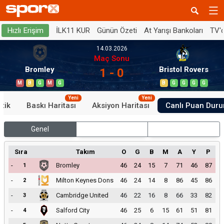
İLK11 KUR
Günün Özeti
At Yarışı Bankoları
TV'
Hızlı Erişim
14.03.2026
Maç Sonu
Bromley
Bristol Rovers
1 - 0
M
B
G
M
G
B
G
G
G
G
Yeni
Yeni
stik
Baskı Haritası
Aksiyon Haritası
Canlı Puan Dur
Genel
İç Saha
Dış Saha
Sıra
Takım
O
G
B
M
A
Y
P
-
Bromley
46
24
15
7
71
46
87
1
-
Milton Keynes Dons
46
24
14
8
86
45
86
2
-
Cambridge United
46
22
16
8
66
33
82
3
-
Salford City
46
25
6
15
61
51
81
4