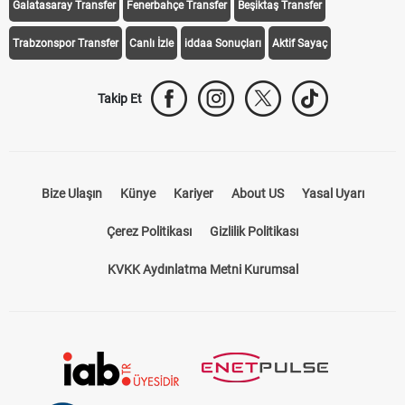
Galatasaray Transfer
Fenerbahçe Transfer
Beşiktaş Transfer
Trabzonspor Transfer
Canlı İzle
iddaa Sonuçları
Aktif Sayaç
Takip Et
Bize Ulaşın
Künye
Kariyer
About US
Yasal Uyarı
Çerez Politikası
Gizlilik Politikası
KVKK Aydınlatma Metni Kurumsal