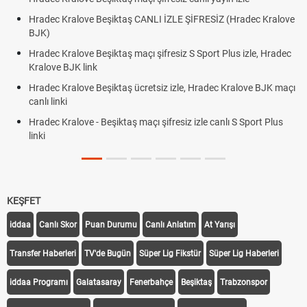
Hradec Kralove Beşiktaş CANLI İZLE ŞİFRESİZ (Hradec Kralove
BJK)
Hradec Kralove Beşiktaş maçı şifresiz S Sport Plus izle, Hradec
Kralove BJK link
Hradec Kralove Beşiktaş ücretsiz izle, Hradec Kralove BJK maçı
canlı linki
Hradec Kralove - Beşiktaş maçı şifresiz izle canlı S Sport Plus
linki
KEŞFET
iddaa
Canlı Skor
Puan Durumu
Canlı Anlatım
At Yarışı
Transfer Haberleri
TV'de Bugün
Süper Lig Fikstür
Süper Lig Haberleri
iddaa Programı
Galatasaray
Fenerbahçe
Beşiktaş
Trabzonspor