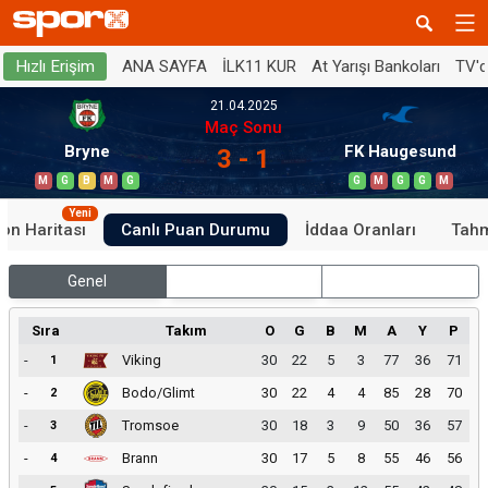
ANA SAYFA
İLK11 KUR
At Yarışı Bankoları
TV'
Hızlı Erişim
21.04.2025
Maç Sonu
Bryne
FK Haugesund
3 - 1
M
G
B
M
G
G
M
G
G
M
Yeni
on Haritası
Canlı Puan Durumu
İddaa Oranları
Tahm
Genel
İç Saha
Dış Saha
Sıra
Takım
O
G
B
M
A
Y
P
-
Viking
30
22
5
3
77
36
71
1
-
Bodo/Glimt
30
22
4
4
85
28
70
2
-
Tromsoe
30
18
3
9
50
36
57
3
-
Brann
30
17
5
8
55
46
56
4