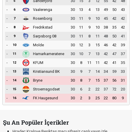
-
Sandefjord
30
15
3
12
55
42
48
5
-
Vaalerenga
30
13
4
13
49
50
43
6
-
Rosenborg
30
11
9
10
45
42
42
7
-
Fredrikstad
30
11
9
10
38
35
42
8
-
Sarpsborg 08
30
11
8
11
48
50
41
9
-
Molde
30
12
3
15
46
42
39
10
-
Hamarkameratene
30
10
7
13
42
47
37
11
-
KFUM
30
8
11
11
42
41
35
12
-
Kristiansund BK
30
9
7
14
34
59
33
13
-
Bryne
30
8
7
15
37
56
31
14
-
Stroemsgodset
30
6
2
22
37
72
20
15
-
FK Haugesund
30
2
3
25
22
80
9
16
Şu An Popüler İçerikler
Hradec Kralove Beşiktaş maçı şifresiz canlı yayın izle