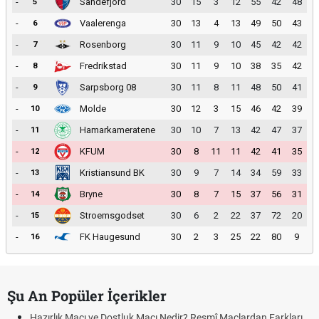
-
Sandefjord
30
15
3
12
55
42
48
5
-
Vaalerenga
30
13
4
13
49
50
43
6
-
Rosenborg
30
11
9
10
45
42
42
7
-
Fredrikstad
30
11
9
10
38
35
42
8
-
Sarpsborg 08
30
11
8
11
48
50
41
9
-
Molde
30
12
3
15
46
42
39
10
-
Hamarkameratene
30
10
7
13
42
47
37
11
-
KFUM
30
8
11
11
42
41
35
12
-
Kristiansund BK
30
9
7
14
34
59
33
13
-
Bryne
30
8
7
15
37
56
31
14
-
Stroemsgodset
30
6
2
22
37
72
20
15
-
FK Haugesund
30
2
3
25
22
80
9
16
Şu An Popüler İçerikler
Hazırlık Maçı ve Dostluk Maçı Nedir? Resmî Maçlardan Farkları