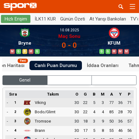
İLK11 KUR
Günün Özeti
At Yarışı Bankoları
TV'
Hızlı Erişim
10.08.2025
Maç Sonu
Bryne
KFUM
0 - 0
M
G
B
M
G
G
G
M
M
M
Yeni
on Haritası
Canlı Puan Durumu
İddaa Oranları
Tahm
Genel
İç Saha
Dış Saha
Sıra
Takım
O
G
B
M
A
Y
P
-
Viking
30
22
5
3
77
36
71
1
-
Bodo/Glimt
30
22
4
4
85
28
70
2
-
Tromsoe
30
18
3
9
50
36
57
3
-
Brann
30
17
5
8
55
46
56
4