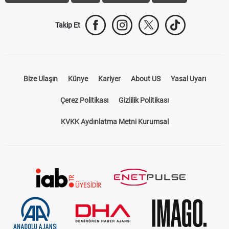
Takip Et
Bize Ulaşın
Künye
Kariyer
About US
Yasal Uyarı
Çerez Politikası
Gizlilik Politikası
KVKK Aydınlatma Metni Kurumsal