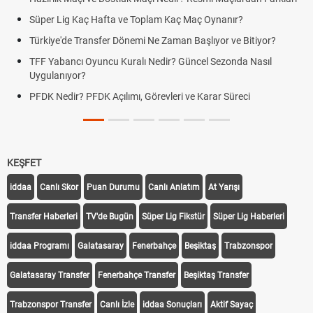
Süper Lig Kaç Hafta ve Toplam Kaç Maç Oynanır?
Türkiye'de Transfer Dönemi Ne Zaman Başlıyor ve Bitiyor?
TFF Yabancı Oyuncu Kuralı Nedir? Güncel Sezonda Nasıl
Uygulanıyor?
PFDK Nedir? PFDK Açılımı, Görevleri ve Karar Süreci
KEŞFET
iddaa
Canlı Skor
Puan Durumu
Canlı Anlatım
At Yarışı
Transfer Haberleri
TV'de Bugün
Süper Lig Fikstür
Süper Lig Haberleri
iddaa Programı
Galatasaray
Fenerbahçe
Beşiktaş
Trabzonspor
Galatasaray Transfer
Fenerbahçe Transfer
Beşiktaş Transfer
Trabzonspor Transfer
Canlı İzle
iddaa Sonuçları
Aktif Sayaç